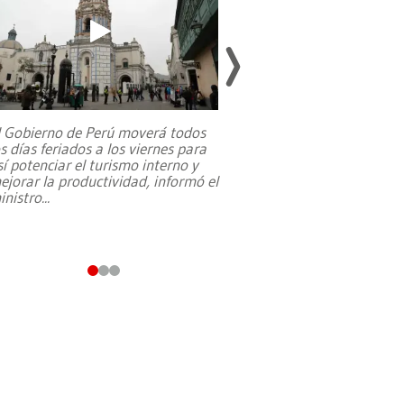
l Gobierno de Perú moverá todos
os días feriados a los viernes para
La exmagistrada co
sí potenciar el turismo interno y
sobre el rol de contr
ejorar la productividad, informó el
periodismo, el derech
inistro
...
reformas constitucio
desafíos de nuevas t