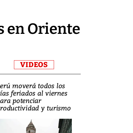
s en Oriente
VIDEOS
erú moverá todos los
Video, Catalin
ías feriados al viernes
‘Si la gente el
ara potenciar
criminales, la
roductividad y turismo
sociedades de
suicidarse’