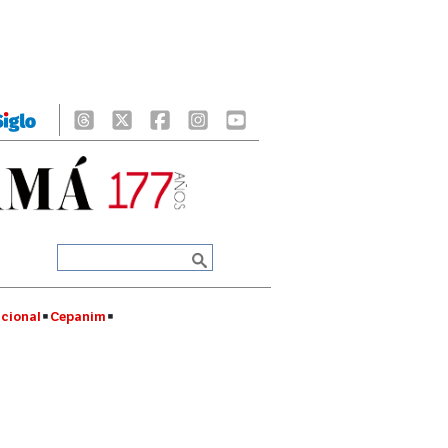
cional
Cepanim