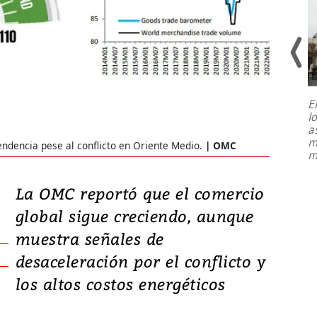
E
l
Entre recuerdos y escuetas
a
referencias hacia sus adversarios, el
m
endencia pese al conflicto en Oriente Medio.
OMC
presidente de Brasil, Luiz Inácio Lula
m
da Silva, oficializó este domingo su
candidatura
...
La OMC reportó que el comercio
global sigue creciendo, aunque
muestra señales de
desaceleración por el conflicto y
los altos costos energéticos