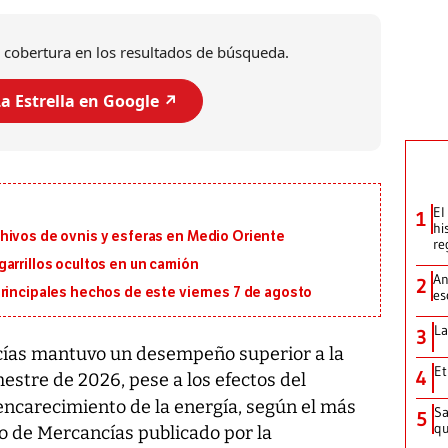
 cobertura en los resultados de búsqueda.
a Estrella en Google ↗️
El
1
hi
hivos de ovnis y esferas en Medio Oriente
re
arrillos ocultos en un camión
An
2
principales hechos de este viernes 7 de agosto
es
La
3
ías mantuvo un desempeño superior a la
Et
4
stre de 2026, pese a los efectos del
encarecimiento de la energía, según el más
Sa
5
qu
 de Mercancías publicado por la