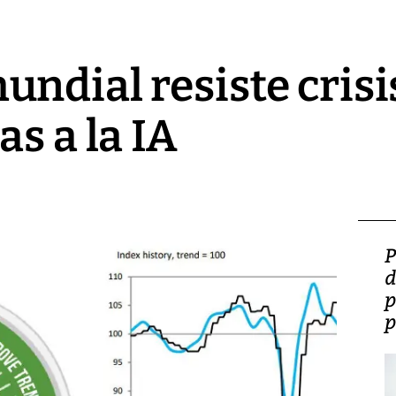
ndial resiste crisi
s a la IA
Video: Lula lanza su
P
candidatura con
d
promesas de inversión
p
en defensa, educación y
p
tierras raras