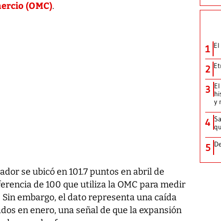
ercio (OMC)
.
El
1
Et
2
El
3
hi
y 
Sa
4
qu
De
5
ador se ubicó en 101.7 puntos en abril de
ferencia de 100 que utiliza la OMC para medir
. Sin embargo, el dato representa una caída
rados en enero, una señal de que la expansión