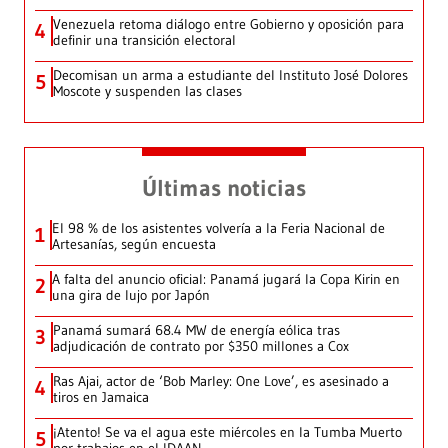
Venezuela retoma diálogo entre Gobierno y oposición para
4
definir una transición electoral
Decomisan un arma a estudiante del Instituto José Dolores
5
Moscote y suspenden las clases
Últimas noticias
El 98 % de los asistentes volvería a la Feria Nacional de
1
Artesanías, según encuesta
A falta del anuncio oficial: Panamá jugará la Copa Kirin en
2
una gira de lujo por Japón
Panamá sumará 68.4 MW de energía eólica tras
3
adjudicación de contrato por $350 millones a Cox
Ras Ajai, actor de ‘Bob Marley: One Love’, es asesinado a
4
tiros en Jamaica
¡Atento! Se va el agua este miércoles en la Tumba Muerto
5