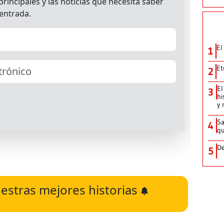
El
1
Et
2
El
3
hi
y 
Sa
4
qu
De
5
estras mejores historias