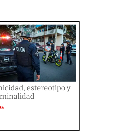
nicidad, estereotipo y
iminalidad
URA