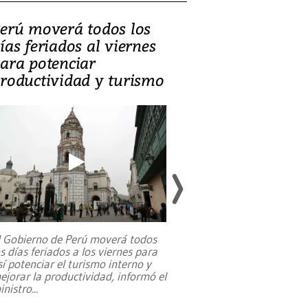
erú moverá todos los
Video, Catalin
ías feriados al viernes
‘Si la gente el
ara potenciar
criminales, la
roductividad y turismo
sociedades de
suicidarse’
l Gobierno de Perú moverá todos
os días feriados a los viernes para
La exmagistrada co
sí potenciar el turismo interno y
sobre el rol de contr
ejorar la productividad, informó el
periodismo, el derech
inistro
...
reformas constitucio
desafíos de nuevas t