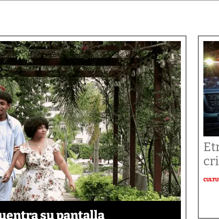
Et
cr
CULT
uentra su pantalla​