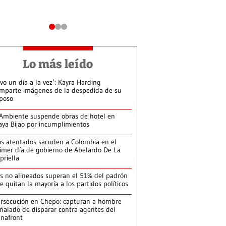
Lo más leído
ivo un día a la vez’: Kayra Harding
mparte imágenes de la despedida de su
poso
Ambiente suspende obras de hotel en
aya Bijao por incumplimientos
s atentados sacuden a Colombia en el
imer día de gobierno de Abelardo De La
priella
s no alineados superan el 51% del padrón
le quitan la mayoría a los partidos políticos
rsecución en Chepo: capturan a hombre
ñalado de disparar contra agentes del
nafront