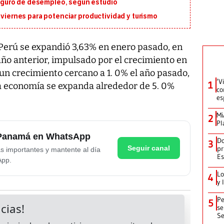
guro de desempleo, según estudio
 viernes para potenciar productividad y turismo
erú se expandió 3,63% en enero pasado, en
o anterior, impulsado por el crecimiento en
 un crecimiento cercano a 1. 0% el año pasado,
‘V
1
a economía se expanda alrededor de 5. 0%
co
es
Mi
2
Pl
e Panamá en WhatsApp
Do
3
Seguir canal
pr
as importantes y mantente al día
Es
App.
Lo
4
y 
Pe
5
se
Se