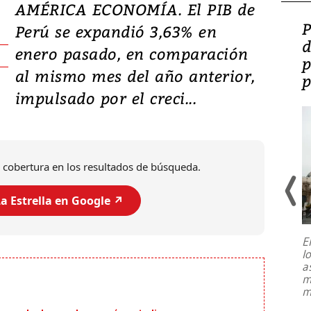
AMÉRICA ECONOMÍA. El PIB de
Video: Lula lanza su
P
Perú se expandió 3,63% en
candidatura con
d
enero pasado, en comparación
promesas de inversión
p
al mismo mes del año anterior,
en defensa, educación y
p
impulsado por el creci...
tierras raras
 cobertura en los resultados de búsqueda.
a Estrella en Google ↗️
E
l
Entre recuerdos y escuetas
a
referencias hacia sus adversarios, el
m
presidente de Brasil, Luiz Inácio Lula
m
da Silva, oficializó este domingo su
candidatura
...