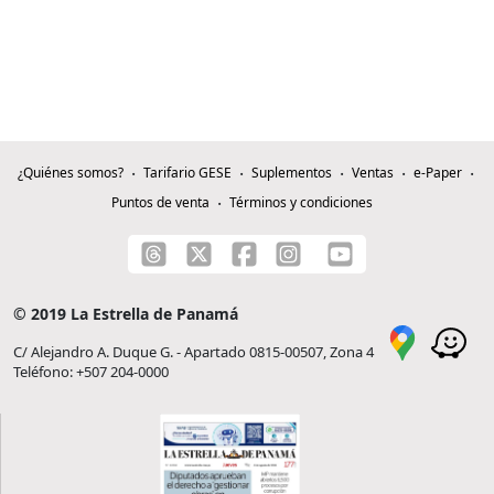
¿Quiénes somos?
Tarifario GESE
Suplementos
Ventas
e-Paper
Puntos de venta
Términos y condiciones
© 2019 La Estrella de Panamá
C/ Alejandro A. Duque G. - Apartado 0815-00507, Zona 4
Teléfono: +507 204-0000