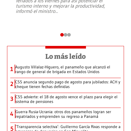
feriados a los viernes para así potenciar el
turismo interno y mejorar la productividad,
informó el ministro
...
Lo más leído
Augusto Villalaz-Higuero, el panameño que alcanzó el
1
rango de general de brigada en Estados Unidos
CSS anuncia segundo pago de agosto para jubilados: ACH y
2
cheque tienen fechas definidas
CSS advierte: el 18 de agosto vence el plazo para elegir el
3
sistema de pensiones
Guerra Rusia-Ucrania: otros dos panameños logran ser
4
repatriados y emprenden su regreso a Panamá
‘Transparencia selectiva’: Guillermo García Rivas responde a
5