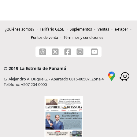
¿Quiénes somos?
Tarifario GESE
Suplementos
Ventas
e-Paper
Puntos de venta
Términos y condiciones
© 2019 La Estrella de Panamá
C/ Alejandro A. Duque G. - Apartado 0815-00507, Zona 4
Teléfono: +507 204-0000