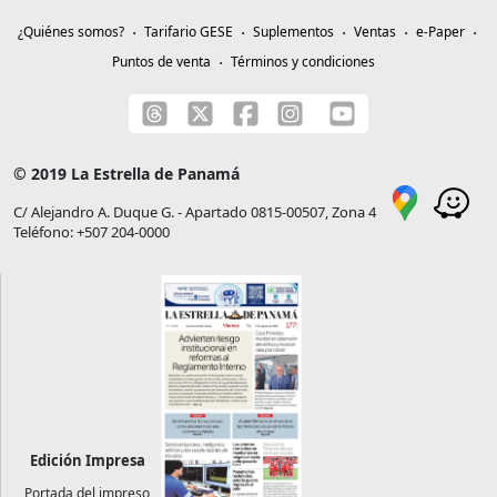
¿Quiénes somos?
Tarifario GESE
Suplementos
Ventas
e-Paper
Puntos de venta
Términos y condiciones
© 2019 La Estrella de Panamá
C/ Alejandro A. Duque G. - Apartado 0815-00507, Zona 4
Teléfono: +507 204-0000
Edición Impresa
Portada del impreso