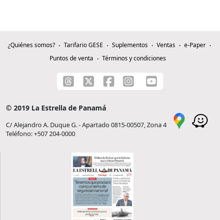
¿Quiénes somos?
Tarifario GESE
Suplementos
Ventas
e-Paper
Puntos de venta
Términos y condiciones
© 2019 La Estrella de Panamá
C/ Alejandro A. Duque G. - Apartado 0815-00507, Zona 4
Teléfono: +507 204-0000