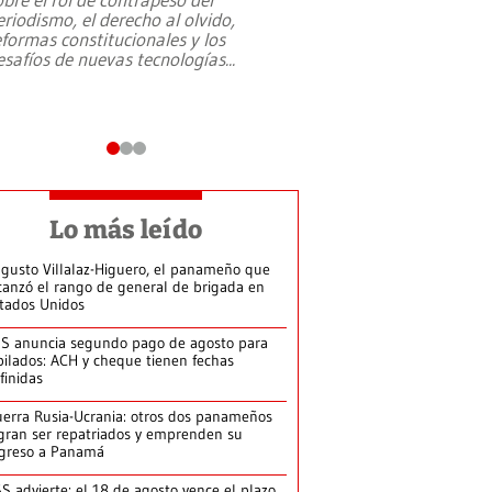
eriodismo, el derecho al olvido,
presidente de Brasil,
eformas constitucionales y los
da Silva, oficializó 
esafíos de nuevas tecnologías
...
candidatura
...
Lo más leído
gusto Villalaz-Higuero, el panameño que
canzó el rango de general de brigada en
tados Unidos
S anuncia segundo pago de agosto para
bilados: ACH y cheque tienen fechas
finidas
erra Rusia-Ucrania: otros dos panameños
gran ser repatriados y emprenden su
greso a Panamá
S advierte: el 18 de agosto vence el plazo