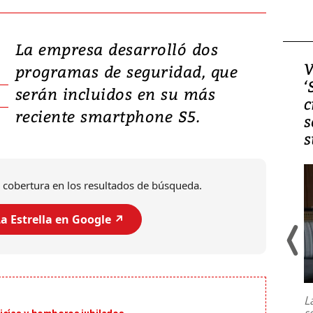
La empresa desarrolló dos
Video, Japón: Terremoto
V
programas de seguridad, que
deja heridos y graves
‘
serán incluidos en su más
daños en Kumamoto
c
reciente smartphone S5.
s
s
 cobertura en los resultados de búsqueda.
a Estrella en Google ↗️
Un fuerte terremoto de magnitud
7,1 se registró este martes 28 de
julio en la prefectura de Kumamoto,
L
al sur de Japón, provocando una
s