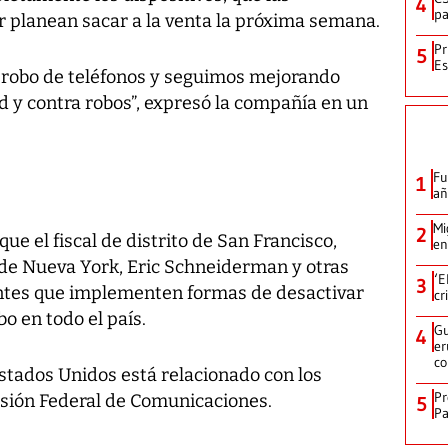
4
pa
lar planean sacar a la venta la próxima semana.
Pr
5
Es
 robo de teléfonos y seguimos mejorando
d y contra robos”, expresó la compañía en un
Fu
1
añ
Mi
2
e el fiscal de distrito de San Francisco,
en
l de Nueva York, Eric Schneiderman y otras
‘E
3
antes que implementen formas de desactivar
cr
bo en todo el país.
Gu
4
er
c
stados Unidos está relacionado con los
Pr
isión Federal de Comunicaciones.
5
Pa