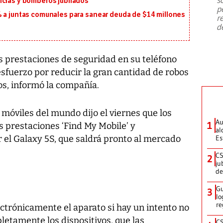
icías y bomberos jubilados
emergencia de gran
...
p
% a juntas comunales para sanear deuda de $14 millones
r
d
s prestaciones de seguridad en su teléfono
esfuerzo por reducir la gran cantidad de robos
os, informó la compañía.
 móviles del mundo dijo el viernes que los
Au
1
s prestaciones ‘Find My Mobile’ y
al
r el Galaxy 5S, que saldrá pronto al mercado
Es
CS
2
ju
de
Gu
3
lo
re
ctrónicamente el aparato si hay un intento no
letamente los dispositivos, que las
CS