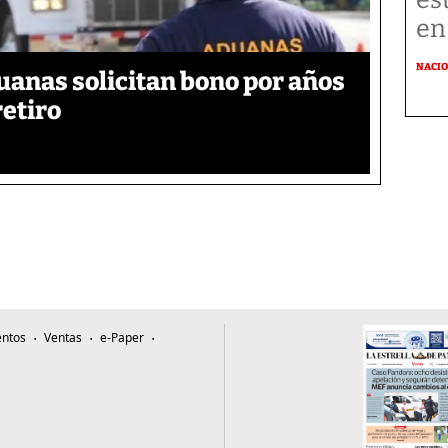
en
NACI
uanas solicitan bono por años
retiro
ntos
Ventas
e-Paper