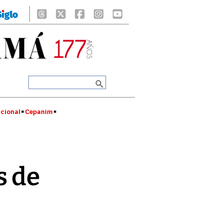
cional
Cepanim
s de