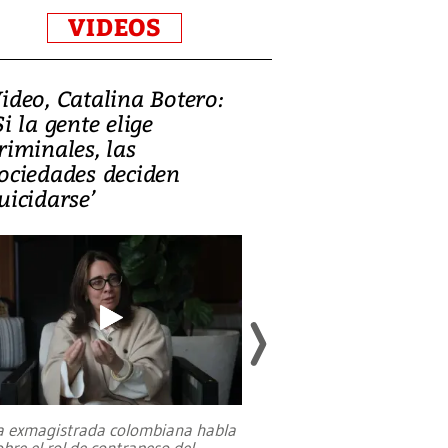
VIDEOS
ideo, Catalina Botero:
Video: Lula la
Si la gente elige
candidatura 
riminales, las
promesas de i
ociedades deciden
en defensa, ed
uicidarse’
tierras raras
a exmagistrada colombiana habla
Entre recuerdos y es
obre el rol de contrapeso del
referencias hacia sus