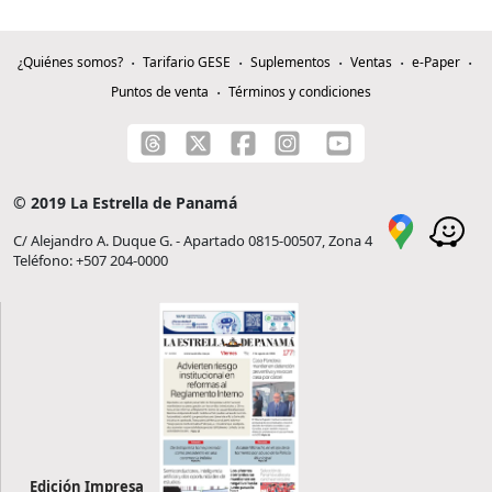
¿Quiénes somos?
Tarifario GESE
Suplementos
Ventas
e-Paper
Puntos de venta
Términos y condiciones
© 2019 La Estrella de Panamá
C/ Alejandro A. Duque G. - Apartado 0815-00507, Zona 4
Teléfono: +507 204-0000
Edición Impresa