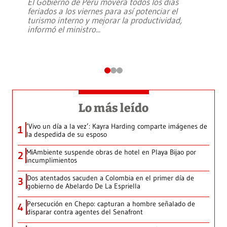
El Gobierno de Perú moverá todos los días
feriados a los viernes para así potenciar el
turismo interno y mejorar la productividad,
informó el ministro
...
Lo más leído
‘Vivo un día a la vez’: Kayra Harding comparte imágenes de
1
la despedida de su esposo
MiAmbiente suspende obras de hotel en Playa Bijao por
2
incumplimientos
Dos atentados sacuden a Colombia en el primer día de
3
gobierno de Abelardo De La Espriella
Persecución en Chepo: capturan a hombre señalado de
4
disparar contra agentes del Senafront