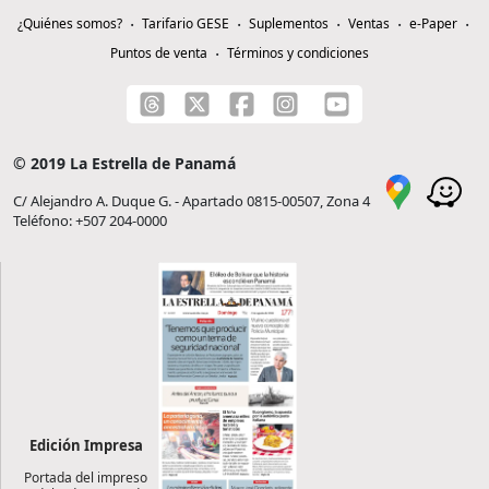
¿Quiénes somos?
Tarifario GESE
Suplementos
Ventas
e-Paper
Puntos de venta
Términos y condiciones
© 2019 La Estrella de Panamá
C/ Alejandro A. Duque G. - Apartado 0815-00507, Zona 4
Teléfono: +507 204-0000
Edición Impresa
Portada del impreso