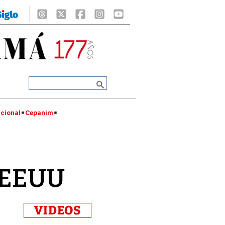
cional
Cepanim
n EEUU
VIDEOS