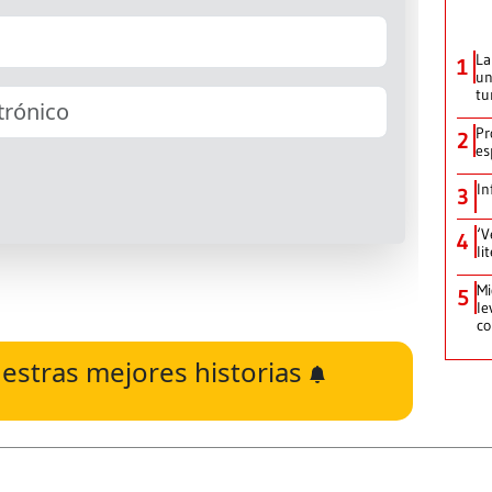
La
1
un
tu
Pr
2
es
In
3
‘V
4
li
Mi
5
le
co
estras mejores historias