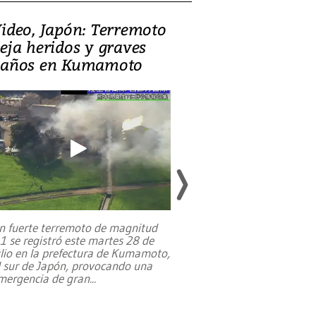
ideo, Japón: Terremoto
Israel regala 
eja heridos y graves
nueva embaja
años en Kumamoto
Jerusalén sob
familias pales
n fuerte terremoto de magnitud
,1 se registró este martes 28 de
Estados Unidos ha a
ulio en la prefectura de Kumamoto,
un dólar y durante 9
l sur de Japón, provocando una
el terreno para su 
mergencia de gran
...
en Jerusalén Oeste, 
perteneció hasta
...