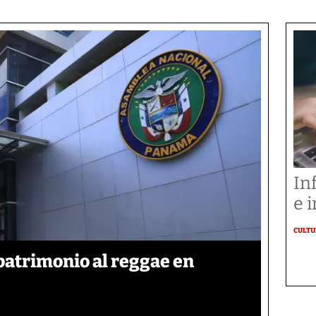
In
e i
CULT
patrimonio al reggae en