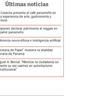
Últimas noticias
 Cosecha presenta al café panameño en
a experiencia de arte, gastronomía y
rismo
oponen declarar patrimonio al reggae en
pañol panameño
ferencia neuro-difusa e inteligencia artificial
entana de Papel’ muestra la vitalidad
teraria de Panamá
guel A. Bernal: ‘Mientras la ciudadanía no
vante su voz caemos en autoritarismo
nstitucional’