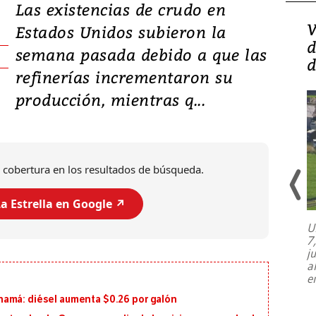
Las existencias de crudo en
Isidro Carbonell,
V
Estados Unidos subieron la
director de la Lotería:
d
semana pasada debido a que las
‘Vamos a ser más
d
refinerías incrementaron su
transparentes, tengan fe
producción, mientras q...
 cobertura en los resultados de búsqueda.
a Estrella en Google ↗️
U
7
El director de la Lotería Nacional de
j
Beneficencia habla de la lotería
a
clandestina, auditorías internas y su
e
plan para modernizar la institución
namá: diésel aumenta $0.26 por galón