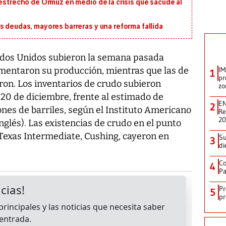
 estrecho de Ormuz en medio de la crisis que sacude al
s deudas, mayores barreras y una reforma fallida
tados Unidos subieron la semana pasada
ementaron su producción, mientras que las de
IM
1
pr
eron. Los inventarios de crudo subieron
zo
 20 de diciembre, frente al estimado de
EN
2
ones de barriles, según el Instituto Americano
Re
2
inglés). Las existencias de crudo en el punto
 Texas Intermediate, Cushing, cayeron en
Su
3
di
Co
4
Pa
Pr
5
pr