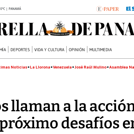
.0°C | PANAMÁ
MÍA
DEPORTES
VIDA Y CULTURA
OPINIÓN
MULTIMEDIA
timas Noticias
La Llorona
Venezuela
José Raúl Mulino
Asamblea Na
 llaman a la acció
próximo desafíos e