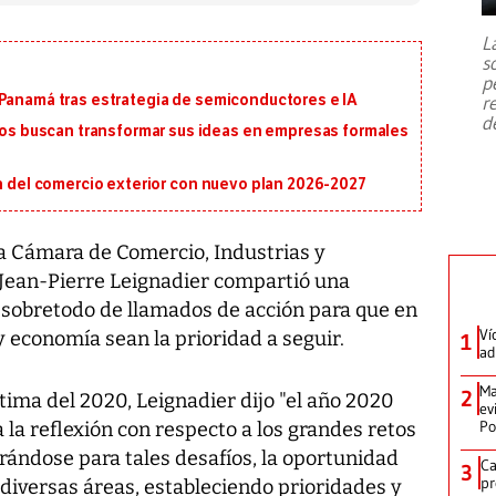
7,1 se registró este martes 28 de
julio en la prefectura de Kumamoto,
L
al sur de Japón, provocando una
s
emergencia de gran
...
p
 Panamá tras estrategia de semiconductores e IA
r
d
 buscan transformar sus ideas en empresas formales
ón del comercio exterior con nuevo plan 2026-2027
la Cámara de Comercio, Industrias y
 Jean-Pierre Leignadier compartió una
o sobretodo de llamados de acción para que en
Ví
 y economía sean la prioridad a seguir.
1
ad
Ma
2
ima del 2020, Leignadier dijo "el año 2020
ev
Po
 la reflexión con respecto a los grandes retos
ándose para tales desafíos, la oportunidad
Ca
3
pr
diversas áreas, estableciendo prioridades y