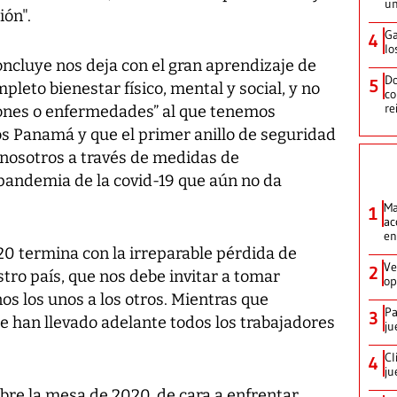
un
ión".
Ga
4
lo
oncluye nos deja con el gran aprendizaje de
Do
5
pleto bienestar físico, mental y social, y no
co
re
iones o enfermedades” al que tenemos
s Panamá y que el primer anillo de seguridad
nosotros a través de medidas de
 pandemia de la covid-19 que aún no da
Ma
1
ac
en
20 termina con la irreparable pérdida de
Ve
2
tro país, que nos debe invitar a tomar
op
s los unos a los otros. Mientras que
Pa
3
e han llevado adelante todos los trabajadores
ju
Cl
4
ju
bre la mesa de 2020, de cara a enfrentar