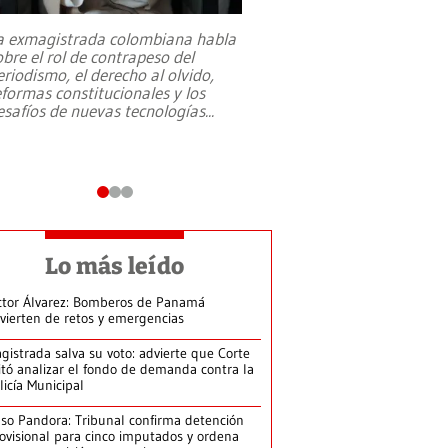
a exmagistrada colombiana habla
Entre recuerdos y es
obre el rol de contrapeso del
referencias hacia sus
eriodismo, el derecho al olvido,
presidente de Brasil,
eformas constitucionales y los
da Silva, oficializó 
esafíos de nuevas tecnologías
...
candidatura
...
Lo más leído
ctor Álvarez: Bomberos de Panamá
vierten de retos y emergencias
gistrada salva su voto: advierte que Corte
itó analizar el fondo de demanda contra la
licía Municipal
so Pandora: Tribunal confirma detención
ovisional para cinco imputados y ordena