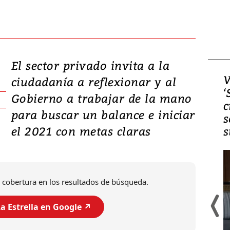
El sector privado invita a la
Video, Japón: Terremoto
V
ciudadanía a reflexionar y al
deja heridos y graves
‘
Gobierno a trabajar de la mano
daños en Kumamoto
c
para buscar un balance e iniciar
s
el 2021 con metas claras
s
 cobertura en los resultados de búsqueda.
a Estrella en Google ↗️
Un fuerte terremoto de magnitud