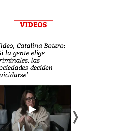
VIDEOS
ideo, Catalina Botero:
Video: Lula la
Si la gente elige
candidatura 
riminales, las
promesas de i
ociedades deciden
en defensa, ed
uicidarse’
tierras raras