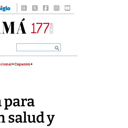
cional
Cepanim
n para
n salud y