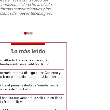
eriodismo, el derecho al olvido,
presidente de Brasil,
eformas constitucionales y los
da Silva, oficializó 
esafíos de nuevas tecnologías
...
candidatura
...
Lo más leído
so Alberto Llerena: las claves del
frentamiento en el edificio Hatillo
nezuela retoma diálogo entre Gobierno y
osición para definir una transición electoral
í fue el primer saludo de Vozinha con la
nchada de Colo Colo
J habilita nuevamente la solicitud en línea
l récord policivo