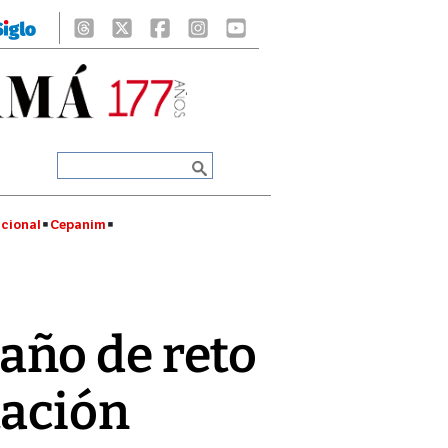
cional
Cepanim
año de reto
tación