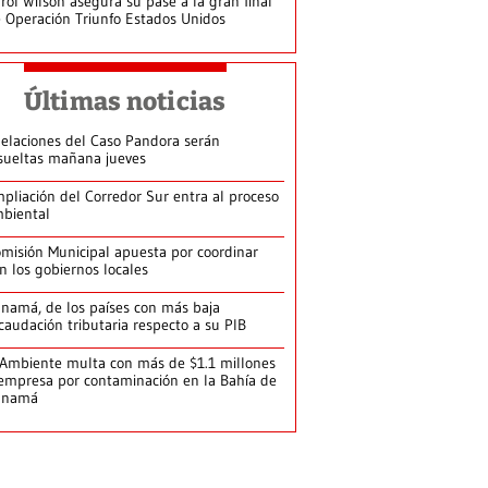
rol Wilson asegura su pase a la gran final
 Operación Triunfo Estados Unidos
Últimas noticias
elaciones del Caso Pandora serán
sueltas mañana jueves
pliación del Corredor Sur entra al proceso
biental
misión Municipal apuesta por coordinar
n los gobiernos locales
namá, de los países con más baja
caudación tributaria respecto a su PIB
Ambiente multa con más de $1.1 millones
empresa por contaminación en la Bahía de
anamá