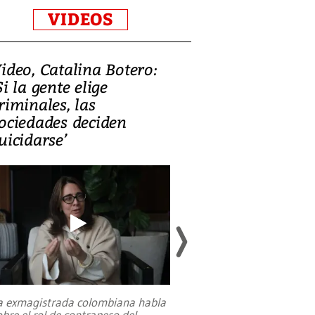
VIDEOS
ideo, Catalina Botero:
Video: Lula la
Si la gente elige
candidatura 
riminales, las
promesas de i
ociedades deciden
en defensa, ed
uicidarse’
tierras raras
a exmagistrada colombiana habla
Entre recuerdos y es
obre el rol de contrapeso del
referencias hacia sus