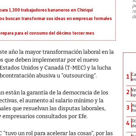
emergencia de gran
...
p
ara 1,300 trabajadores bananeros en Chiriquí
r
d
 buscan transformar sus ideas en empresas formales
repara para el consumo del décimo tercer mes
e año la mayor transformación laboral en la
ios que deben implementar por el nuevo
 Estados Unidos y Canadá (T-MEC) y la lucha
Ca
ubcontratación abusiva u "outsourcing".
1
en
Ve
2
n están la garantía de la democracia de los
op
ectivas, el aumento al salario mínimo y la
As
3
ales que resuelvan las disputas laborales,
hi
y empresarios consultados por Efe.
DI
4
de
"tuvo un rol para acelerar las cosas", por las