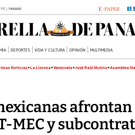
.1°C | PANAMÁ
MÍA
DEPORTES
VIDA Y CULTURA
OPINIÓN
MULTIMEDIA
timas Noticias
La Llorona
Venezuela
José Raúl Mulino
Asamblea Na
exicanas afrontan 
 T-MEC y subcontra