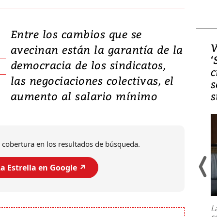
Entre los cambios que se
Video, Japón: Terremoto
V
avecinan están la garantía de la
deja heridos y graves
‘
democracia de los sindicatos,
daños en Kumamoto
c
las negociaciones colectivas, el
s
aumento al salario mínimo
s
 cobertura en los resultados de búsqueda.
a Estrella en Google ↗️
Un fuerte terremoto de magnitud
7,1 se registró este martes 28 de
julio en la prefectura de Kumamoto,
L
al sur de Japón, provocando una
s