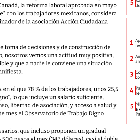
Ka
5
Canadá, la reforma laboral aprobada en mayo
de
" con los trabajadores mexicanos, considera
inador de la asociación Acción Ciudadana
Ap
1
re
de toma de decisiones y de construcción de
, nosotros vemos una actitud muy positiva,
Am
2
am
nible y que a nadie le conviene una situación
anifiesta.
Co
3
co
Pa
 en el que 78 % de los trabajadores, unos 25,5
4
re
no", lo que incluye un salario suficiente,
Mi
so, libertad de asociación, y acceso a salud y
5
a 
te mes el Observatorio de Trabajo Digno.
P
esarios, que incluso proponen un gradual
.500 pesos al mes (343 dólares), casi el doble