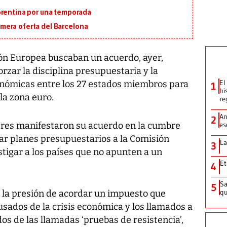
orentina por una temporada
primera oferta del Barcelona
ón Europea buscaban un acuerdo, ayer,
rzar la disciplina presupuestaria y la
El
conómicas entre los 27 estados miembros para
1
hi
la zona euro.
re
An
2
deres manifestaron su acuerdo en la cumbre
es
ar planes presupuestarios a la Comisión
La
3
tigar a los países que no apunten a un
Et
4
Sa
5
qu
 la presión de acordar un impuesto que
sados de la crisis económica y los llamados a
os de las llamadas ‘pruebas de resistencia’,