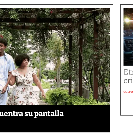
Et
cr
CULT
uentra su pantalla​