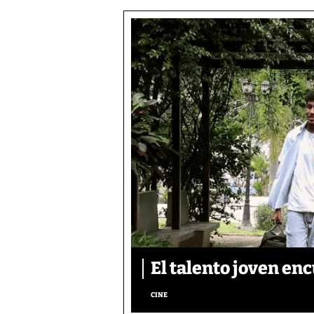
El talento joven enc
CINE