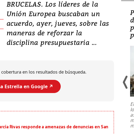
BRUCELAS. Los líderes de la
Video: Lula lanza su
P
Unión Europea buscaban un
candidatura con
d
acuerdo, ayer, jueves, sobre las
promesas de inversión
p
maneras de reforzar la
en defensa, educación y
p
disciplina presupuestaria ...
tierras raras
 cobertura en los resultados de búsqueda.
a Estrella en Google ↗️
E
l
Entre recuerdos y escuetas
a
referencias hacia sus adversarios, el
m
presidente de Brasil, Luiz Inácio Lula
m
 García Rivas responde a amenazas de denuncias en San
da Silva, oficializó este domingo su
candidatura
...