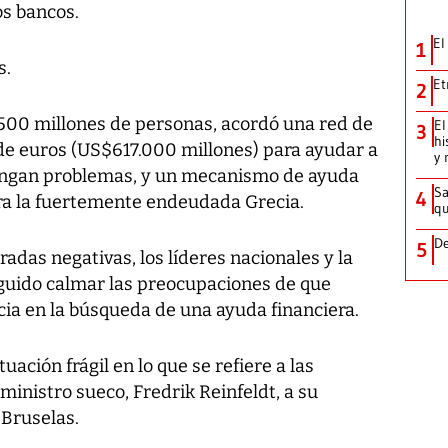
os bancos.
El
1
s.
Et
2
500 millones de personas, acordó una red de
El
3
hi
de euros (US$617.000 millones) para ayudar a
y 
tengan problemas, y un mecanismo de ayuda
Sa
4
ra la fuertemente endeudada Grecia.
qu
De
5
radas negativas, los líderes nacionales y la
uido calmar las preocupaciones de que
cia en la búsqueda de una ayuda financiera.
uación frágil en lo que se refiere a las
 ministro sueco, Fredrik Reinfeldt, a su
 Bruselas.