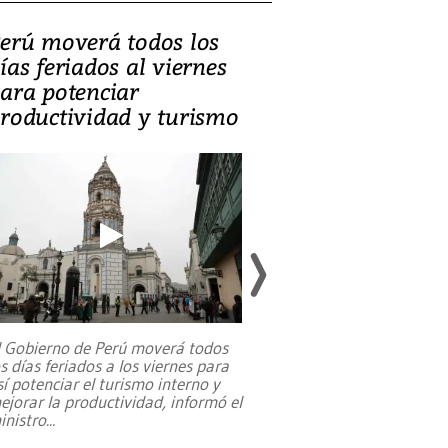
erú moverá todos los
Video, Catalin
ías feriados al viernes
‘Si la gente el
ara potenciar
criminales, la
roductividad y turismo
sociedades de
suicidarse’
l Gobierno de Perú moverá todos
os días feriados a los viernes para
La exmagistrada co
sí potenciar el turismo interno y
sobre el rol de contr
ejorar la productividad, informó el
periodismo, el derech
inistro
...
reformas constitucio
desafíos de nuevas t