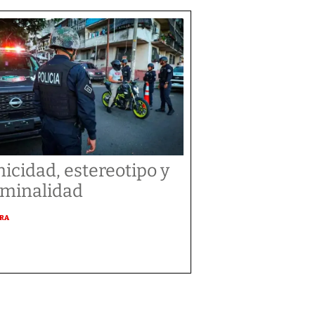
nicidad, estereotipo y
iminalidad
URA