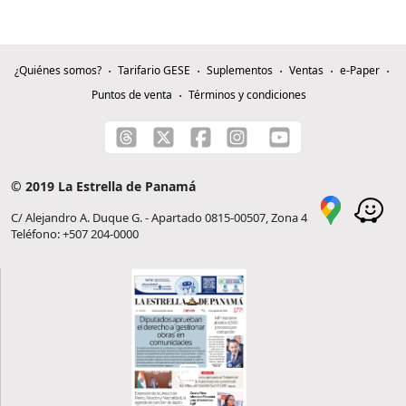
¿Quiénes somos?
Tarifario GESE
Suplementos
Ventas
e-Paper
Puntos de venta
Términos y condiciones
© 2019 La Estrella de Panamá
C/ Alejandro A. Duque G. - Apartado 0815-00507, Zona 4
Teléfono: +507 204-0000