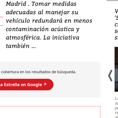
Madrid . Tomar medidas
Video, Japón: Terremoto
V
adecuadas al manejar su
deja heridos y graves
‘
vehículo redundará en menos
daños en Kumamoto
c
contaminación acústica y
s
atmosférica. La iniciativa
s
también ...
 cobertura en los resultados de búsqueda.
a Estrella en Google ↗️
Un fuerte terremoto de magnitud
7,1 se registró este martes 28 de
julio en la prefectura de Kumamoto,
L
al sur de Japón, provocando una
s
emergencia de gran
...
p
r
d