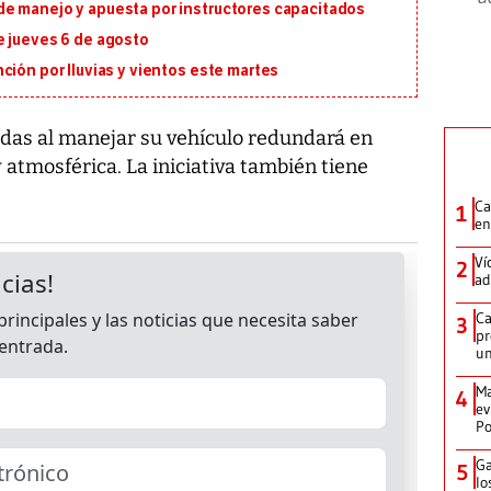
e manejo y apuesta por instructores capacitados
e jueves 6 de agosto
ción por lluvias y vientos este martes
as al manejar su vehículo redundará en
atmosférica. La iniciativa también tiene
Ca
1
en
Ví
2
ad
Ca
3
pr
un
Ma
4
ev
Po
Ga
5
lo