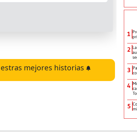
Pr
1
pr
La
2
au
se
estras mejores historias
Pa
3
co
Mi
4
ca
T
Co
5
mi