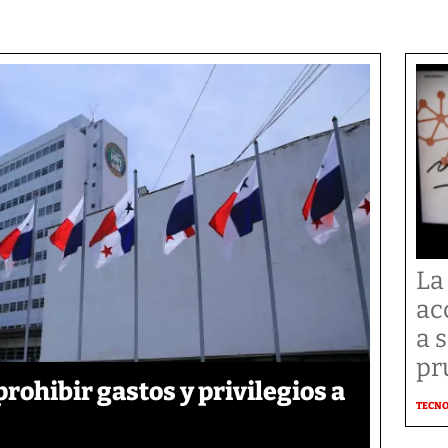
La
ac
a 
pr
rohibir gastos y privilegios a
TECN