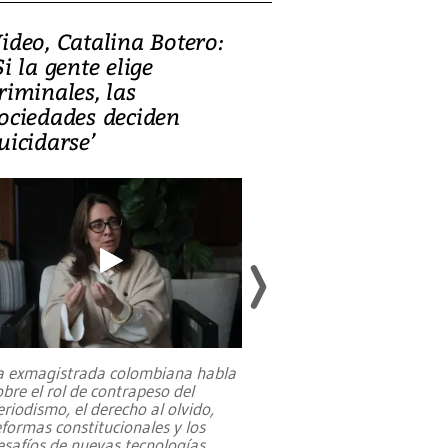
ideo, Catalina Botero:
Video: Lula la
Si la gente elige
candidatura 
riminales, las
promesas de i
ociedades deciden
en defensa, ed
uicidarse’
tierras raras
a exmagistrada colombiana habla
Entre recuerdos y es
obre el rol de contrapeso del
referencias hacia sus
eriodismo, el derecho al olvido,
presidente de Brasil,
eformas constitucionales y los
da Silva, oficializó 
esafíos de nuevas tecnologías
...
candidatura
...