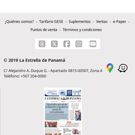
¿Quiénes somos?
Tarifario GESE
Suplementos
Ventas
e-Paper
Puntos de venta
Términos y condiciones
© 2019 La Estrella de Panamá
C/ Alejandro A. Duque G. - Apartado 0815-00507, Zona 4
Teléfono: +507 204-0000