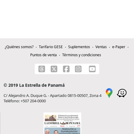
¿Quiénes somos?
Tarifario GESE
Suplementos
Ventas
e-Paper
Puntos de venta
Términos y condiciones
© 2019 La Estrella de Panamá
C/ Alejandro A. Duque G. - Apartado 0815-00507, Zona 4
Teléfono: +507 204-0000