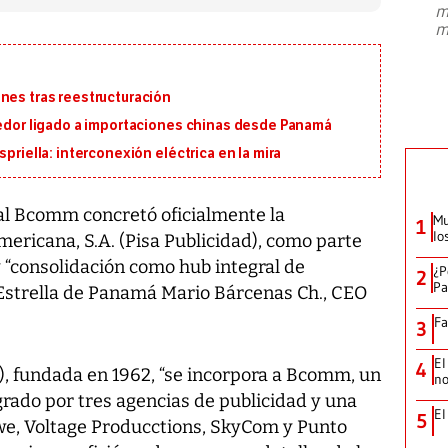
m
presidente de Brasil, Luiz Inácio Lula
m
da Silva, oficializó este domingo su
candidatura
...
nes tras reestructuración
eedor ligado a importaciones chinas desde Panamá
priella: interconexión eléctrica en la mira
al Bcomm concretó oficialmente la
Mu
1
lo
mericana, S.A. (Pisa Publicidad), como parte
y “consolidación como hub integral de
¿P
2
Pa
Estrella de Panamá Mario Bárcenas Ch., CEO
Fa
3
El
4
), fundada en 1962, “se incorpora a Bcomm, un
no
rado por tres agencias de publicidad y una
El
5
e, Voltage Producctions, SkyCom y Punto