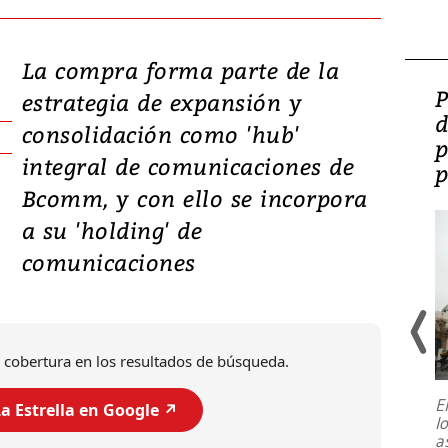
La compra forma parte de la
Video: Lula lanza su
P
estrategia de expansión y
candidatura con
d
consolidación como 'hub'
promesas de inversión
p
integral de comunicaciones de
en defensa, educación y
p
Bcomm, y con ello se incorpora
tierras raras
a su 'holding' de
comunicaciones
 cobertura en los resultados de búsqueda.
E
a Estrella en Google ↗️
l
Entre recuerdos y escuetas
a
referencias hacia sus adversarios, el