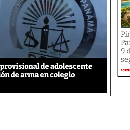
Pi
Pa
9 
se
provisional de adolescente
LOTER
ión de arma en colegio