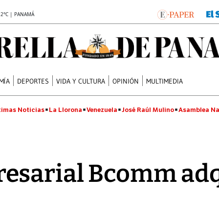
.2°C | PANAMÁ
MÍA
DEPORTES
VIDA Y CULTURA
OPINIÓN
MULTIMEDIA
timas Noticias
La Llorona
Venezuela
José Raúl Mulino
Asamblea Na
esarial Bcomm adq