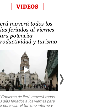
VIDEOS
erú moverá todos los
Video, Catalin
ías feriados al viernes
‘Si la gente el
ara potenciar
criminales, la
roductividad y turismo
sociedades de
suicidarse’
l Gobierno de Perú moverá todos
os días feriados a los viernes para
La exmagistrada co
sí potenciar el turismo interno y
sobre el rol de contr