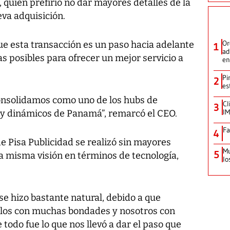
 quien prefirió no dar mayores detalles de la
eva adquisición.
Or
ue esta transacción es un paso hacia adelante
1
ad
s posibles para ofrecer un mejor servicio a
en
Pi
2
es
nsolidamos como uno de los hubs de
Cl
3
IM
y dinámicos de Panamá”, remarcó el CEO.
Fa
4
e Pisa Publicidad se realizó sin mayores
Mu
5
a misma visión en términos de tecnología,
lo
se hizo bastante natural, debido a que
llos con muchas bondades y nosotros con
 todo fue lo que nos llevó a dar el paso que