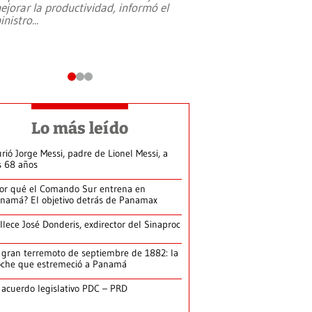
ejorar la productividad, informó el
periodismo, el derech
inistro
...
reformas constitucio
desafíos de nuevas t
Lo más leído
rió Jorge Messi, padre de Lionel Messi, a
s 68 años
or qué el Comando Sur entrena en
namá? El objetivo detrás de Panamax
llece José Donderis, exdirector del Sinaproc
 gran terremoto de septiembre de 1882: la
che que estremeció a Panamá
 acuerdo legislativo PDC – PRD