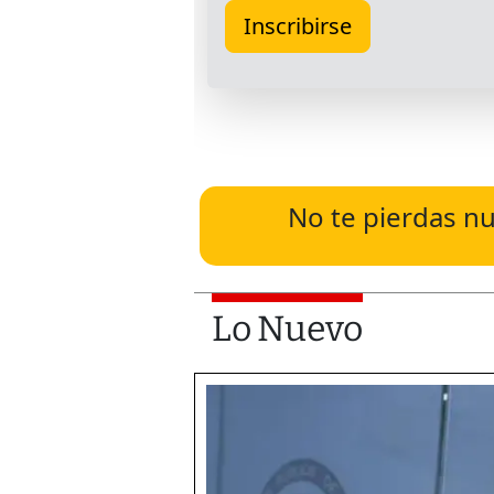
No te pierdas nu
Lo Nuevo