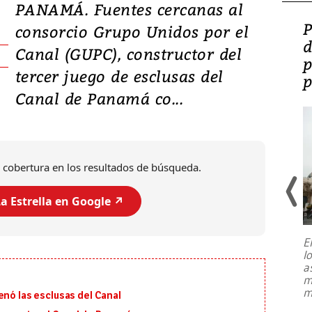
PANAMÁ. Fuentes cercanas al
Video: Lula lanza su
P
consorcio Grupo Unidos por el
candidatura con
d
Canal (GUPC), constructor del
promesas de inversión
p
tercer juego de esclusas del
en defensa, educación y
p
Canal de Panamá co...
tierras raras
 cobertura en los resultados de búsqueda.
a Estrella en Google ↗️
E
l
Entre recuerdos y escuetas
a
referencias hacia sus adversarios, el
m
presidente de Brasil, Luiz Inácio Lula
m
enó las esclusas del Canal
da Silva, oficializó este domingo su
candidatura
...