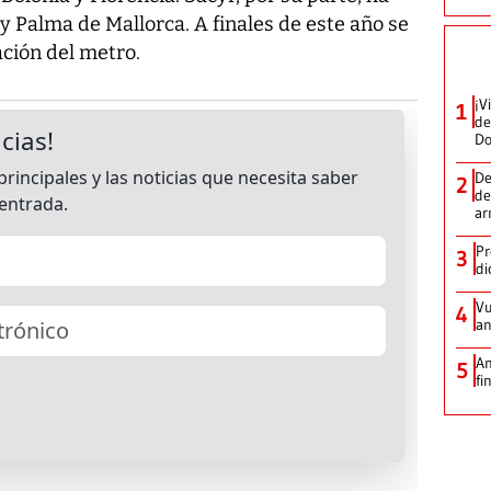
 y Palma de Mallorca. A finales de este año se
ación del metro.
¡V
1
de
D
De
2
de
ar
Pr
3
di
Vu
4
an
An
5
fi