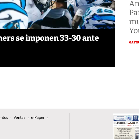
An
Pa
mu
Yo
thers se imponen 33-30 ante
GAST
ntos
Ventas
e-Paper