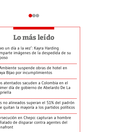
Lo más leído
ivo un día a la vez’: Kayra Harding
mparte imágenes de la despedida de su
poso
Ambiente suspende obras de hotel en
aya Bijao por incumplimientos
s atentados sacuden a Colombia en el
imer día de gobierno de Abelardo De La
priella
s no alineados superan el 51% del padrón
le quitan la mayoría a los partidos políticos
rsecución en Chepo: capturan a hombre
ñalado de disparar contra agentes del
nafront