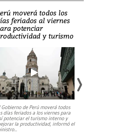
erú moverá todos los
Video, Catalin
ías feriados al viernes
‘Si la gente el
ara potenciar
criminales, la
roductividad y turismo
sociedades de
suicidarse’
l Gobierno de Perú moverá todos
os días feriados a los viernes para
La exmagistrada co
sí potenciar el turismo interno y
sobre el rol de contr
ejorar la productividad, informó el
periodismo, el derech
inistro
...
reformas constitucio
desafíos de nuevas t