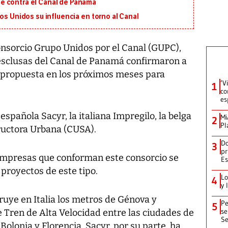
e contra el Canal de Panamá
os Unidos su influencia en torno al Canal
nsorcio Grupo Unidos por el Canal (GUPC),
 esclusas del Canal de Panamá confirmaron a
 propuesta en los próximos meses para
‘V
1
co
es
española Sacyr, la italiana Impregilo, la belga
Mi
2
Pl
ructora Urbana (CUSA).
Do
3
pr
 empresas que conforman este consorcio se
Es
 proyectos de este tipo.
Lo
4
y 
ruye en Italia los metros de Génova y
Pe
5
se
 Tren de Alta Velocidad entre las ciudades de
Se
Bolonia y Florencia. Sacyr, por su parte, ha