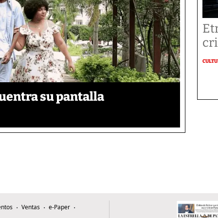
Et
cr
CULT
uentra su pantalla​
ntos
Ventas
e-Paper