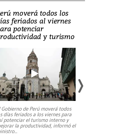
erú moverá todos los
Video, Catalin
ías feriados al viernes
‘Si la gente el
ara potenciar
criminales, la
roductividad y turismo
sociedades de
suicidarse’
l Gobierno de Perú moverá todos
os días feriados a los viernes para
La exmagistrada co
sí potenciar el turismo interno y
sobre el rol de contr
ejorar la productividad, informó el
periodismo, el derech
inistro
...
reformas constitucio
desafíos de nuevas t