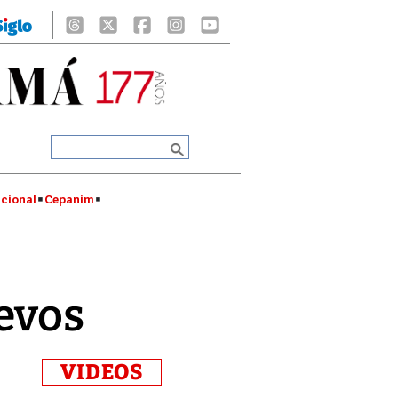
cional
Cepanim
evos
VIDEOS