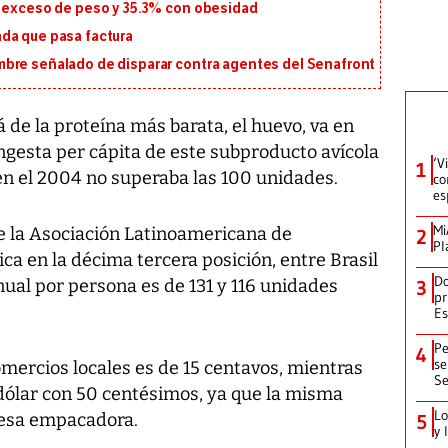
n exceso de peso y 35.3% con obesidad
da que pasa factura
bre señalado de disparar contra agentes del Senafront
e la proteína más barata, el huevo, va en
ngesta per cápita de este subproducto avícola
‘V
1
en el 2004 no superaba las 100 unidades.
co
es
Mi
 la Asociación Latinoamericana de
2
Pl
ca en la décima tercera posición, entre Brasil
Do
ual por persona es de 131 y 116 unidades
3
pr
Es
Pe
4
se
omercios locales es de 15 centavos, mientras
Se
dólar con 50 centésimos, ya que la misma
Lo
resa empacadora.
5
y 