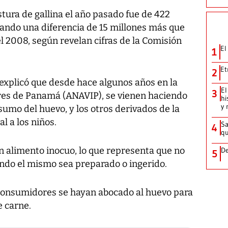
stura de gallina el año pasado fue de 422
ando una diferencia de 15 millones más que
l 2008, según revelan cifras de la Comisión
El
1
Et
2
, explicó que desde hace algunos años en la
El
3
res de Panamá (ANAVIP), se vienen haciendo
hi
y 
umo del huevo, y los otros derivados de la
al a los niños.
Sa
4
qu
n alimento inocuo, lo que representa que no
De
5
ndo el mismo sea preparado o ingerido.
 consumidores se hayan abocado al huevo para
e carne.