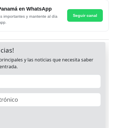
e Panamá en WhatsApp
Seguir canal
as importantes y mantente al día
App.