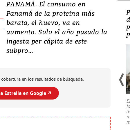
PANAMÁ. El consumo en
Video: Lula lanza su
P
Panamá de la proteína más
candidatura con
d
barata, el huevo, va en
promesas de inversión
p
aumento. Solo el año pasado la
en defensa, educación y
p
ingesta per cápita de este
tierras raras
subpro...
 cobertura en los resultados de búsqueda.
a Estrella en Google ↗️
E
l
Entre recuerdos y escuetas
a
referencias hacia sus adversarios, el
m
presidente de Brasil, Luiz Inácio Lula
m
da Silva, oficializó este domingo su
candidatura
...