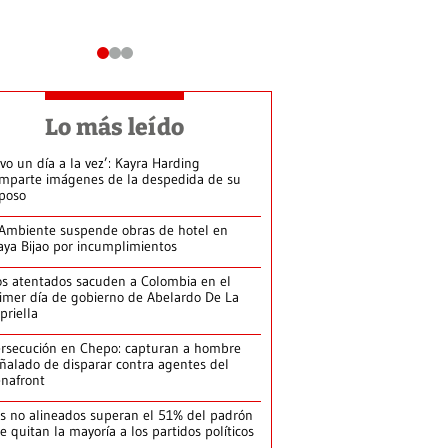
Lo más leído
ivo un día a la vez’: Kayra Harding
mparte imágenes de la despedida de su
poso
Ambiente suspende obras de hotel en
aya Bijao por incumplimientos
s atentados sacuden a Colombia en el
imer día de gobierno de Abelardo De La
priella
rsecución en Chepo: capturan a hombre
ñalado de disparar contra agentes del
nafront
s no alineados superan el 51% del padrón
le quitan la mayoría a los partidos políticos