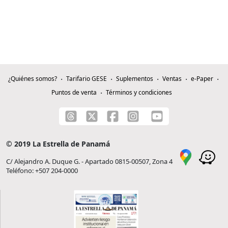
¿Quiénes somos?
Tarifario GESE
Suplementos
Ventas
e-Paper
Puntos de venta
Términos y condiciones
© 2019 La Estrella de Panamá
C/ Alejandro A. Duque G. - Apartado 0815-00507, Zona 4
Teléfono: +507 204-0000