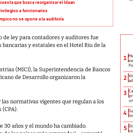
opuesta que busca reorganizar el Idaan
rivilegios a funcionarios
ímpico no se opone a la auditoría
de ley para contadores y auditores fue
bancarias y estatales en el Hotel Riu de la
Ma
1
ev
Po
strias (MICI), la Superintendencia de Bancos
Ví
cano de Desarrollo organizaron la
2
ad
Ca
3
pr
un
 las normativas vigentes que regulan a los
 (CPA).
Ga
4
lo
de 30 años y el mundo ha cambiado.
Do
5
co