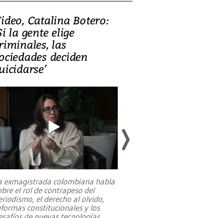
ideo, Catalina Botero:
Video: Lula la
Si la gente elige
candidatura 
riminales, las
promesas de i
ociedades deciden
en defensa, ed
uicidarse’
tierras raras
a exmagistrada colombiana habla
Entre recuerdos y es
obre el rol de contrapeso del
referencias hacia sus
eriodismo, el derecho al olvido,
presidente de Brasil,
eformas constitucionales y los
da Silva, oficializó 
esafíos de nuevas tecnologías
...
candidatura
...