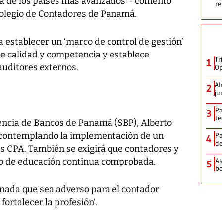
a de los países más avanzados’ - comentó
re
 Colegio de Contadores de Panamá.
establecer un ‘marco de control de gestión’
de calidad y competencia y establece
Tr
1
auditores externos.
Op
Ah
2
ju
Pa
3
te
encia de Bancos de Panamá (SBP), Alberto
 contemplando la implementación de un
Pa
4
de
os CPA. También se exigirá que contadores y
o de educación continua comprobada.
As
5
bo
nada que sea adverso para el contador
fortalecer la profesión’.