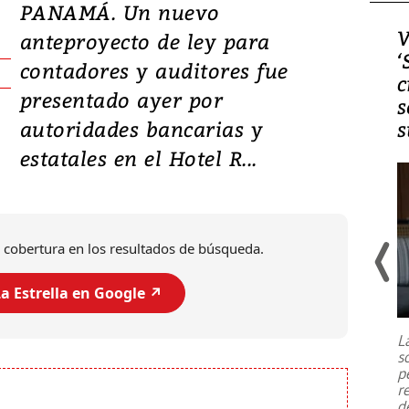
PANAMÁ. Un nuevo
Video, Japón: Terremoto
V
anteproyecto de ley para
deja heridos y graves
‘
contadores y auditores fue
daños en Kumamoto
c
presentado ayer por
s
autoridades bancarias y
s
estatales en el Hotel R...
 cobertura en los resultados de búsqueda.
a Estrella en Google ↗️
Un fuerte terremoto de magnitud
7,1 se registró este martes 28 de
julio en la prefectura de Kumamoto,
L
al sur de Japón, provocando una
s
emergencia de gran
...
p
r
d