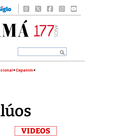
cional
Cepanim
alúos
VIDEOS