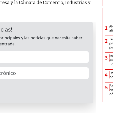
esa y la Cámara de Comercio, Industrias y
Al
1
al
Te
2
pr
p
Ma
3
ev
Po
De
4
no
Ba
5
em
dó