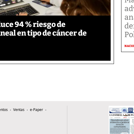
ad
an
duce 94 % riesgo de
de
neal en tipo de cáncer de
Po
NACI
ntos
Ventas
e-Paper