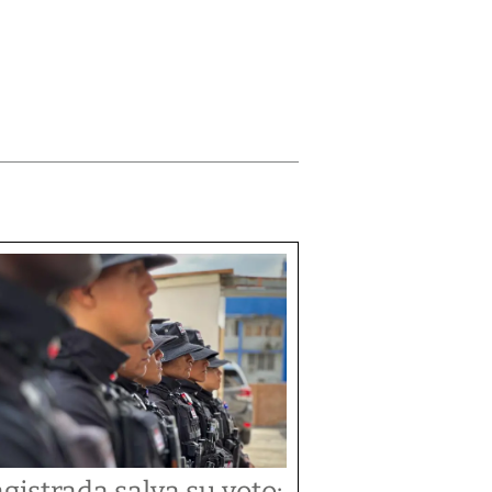
gistrada salva su voto: