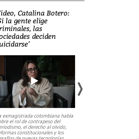
ideo, Catalina Botero:
Video: Lula la
Si la gente elige
candidatura 
riminales, las
promesas de i
ociedades deciden
en defensa, ed
uicidarse’
tierras raras
a exmagistrada colombiana habla
Entre recuerdos y es
obre el rol de contrapeso del
referencias hacia sus
eriodismo, el derecho al olvido,
presidente de Brasil,
eformas constitucionales y los
da Silva, oficializó 
esafíos de nuevas tecnologías
...
candidatura
...