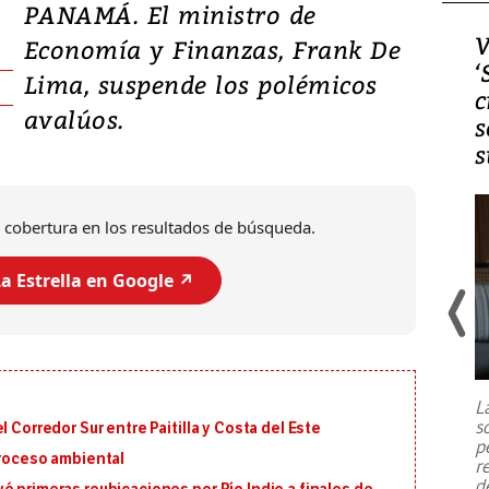
PANAMÁ. El ministro de
Video, Japón: Terremoto
V
Economía y Finanzas, Frank De
deja heridos y graves
‘
Lima, suspende los polémicos
daños en Kumamoto
c
avalúos.
s
s
 cobertura en los resultados de búsqueda.
a Estrella en Google ↗️
Un fuerte terremoto de magnitud
7,1 se registró este martes 28 de
julio en la prefectura de Kumamoto,
L
al sur de Japón, provocando una
s
 Corredor Sur entre Paitilla y Costa del Este
emergencia de gran
...
p
proceso ambiental
r
d