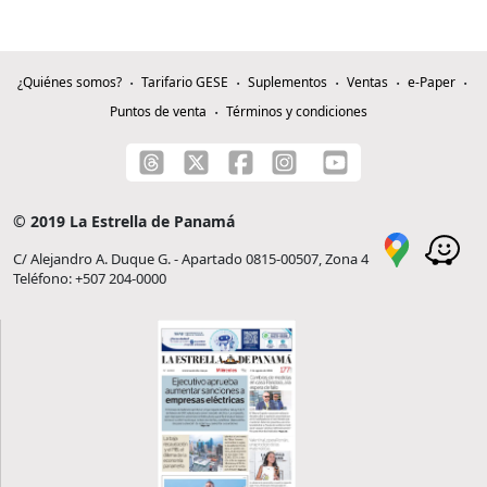
¿Quiénes somos?
Tarifario GESE
Suplementos
Ventas
e-Paper
Puntos de venta
Términos y condiciones
© 2019 La Estrella de Panamá
C/ Alejandro A. Duque G. - Apartado 0815-00507, Zona 4
Teléfono: +507 204-0000