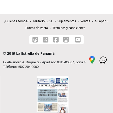
¿Quiénes somos?
Tarifario GESE
Suplementos
Ventas
e-Paper
Puntos de venta
Términos y condiciones
© 2019 La Estrella de Panamá
C/ Alejandro A. Duque G. - Apartado 0815-00507, Zona 4
Teléfono: +507 204-0000