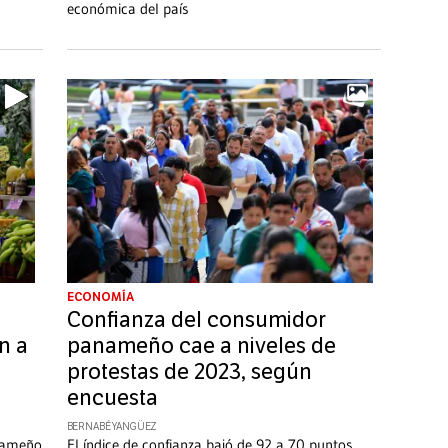
económica del país
ECONOMÍA
Confianza del consumidor
n a
panameño cae a niveles de
protestas de 2023, según
encuesta
BERNABÉ YANGÜEZ
anameño
El índice de confianza bajó de 92 a 70 puntos