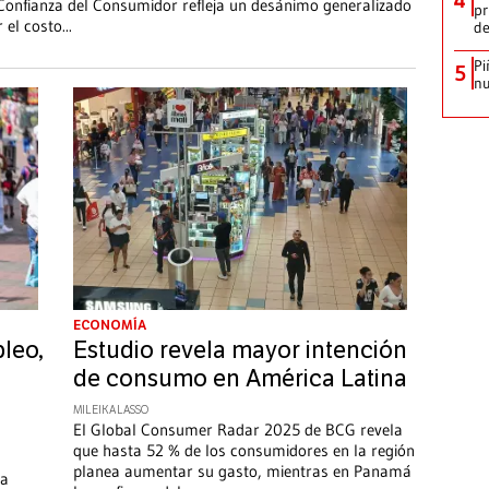
 Confianza del Consumidor refleja un desánimo generalizado
pr
 el costo
...
d
Pi
5
nu
ECONOMÍA
leo,
Estudio revela mayor intención
de consumo en América Latina
MILEIKA LASSO
El Global Consumer Radar 2025 de BCG revela
que hasta 52 % de los consumidores en la región
planea aumentar su gasto, mientras en Panamá
na