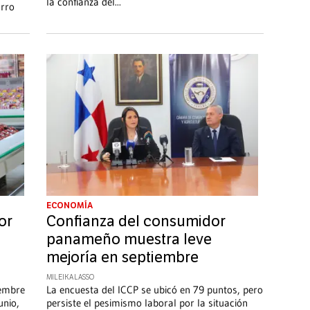
la confianza del
...
orro
ECONOMÍA
or
Confianza del consumidor
panameño muestra leve
mejoría en septiembre
MILEIKA LASSO
iembre
La encuesta del ICCP se ubicó en 79 puntos, pero
unio,
persiste el pesimismo laboral por la situación