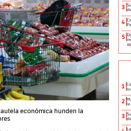
Su
3
di
Co
4
Pa
Di
5
re
ap
Co
1
su
Mu
2
la
cautela económica hunden la
Su
3
ores
di
La
4