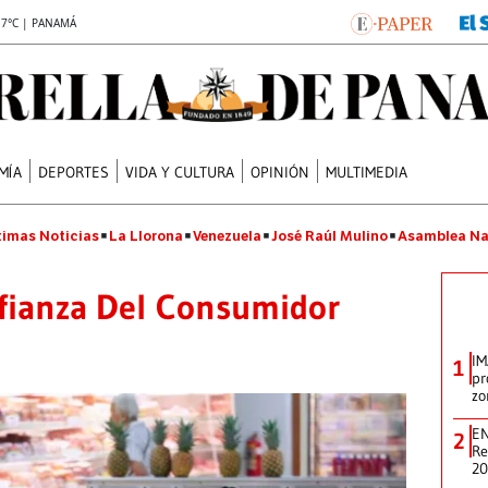
.7°C | PANAMÁ
MÍA
DEPORTES
VIDA Y CULTURA
OPINIÓN
MULTIMEDIA
timas Noticias
La Llorona
Venezuela
José Raúl Mulino
Asamblea Na
nfianza Del Consumidor
IM
1
pr
zo
EN
2
Re
2