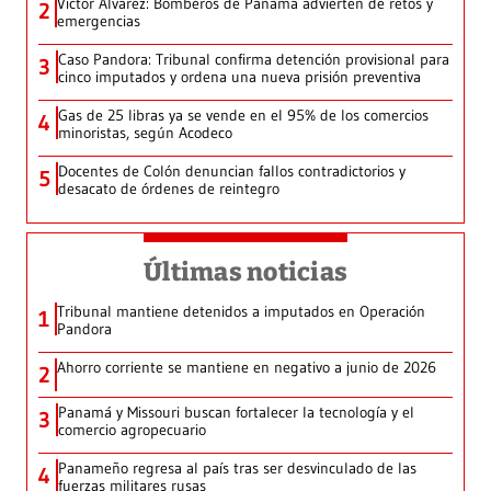
Víctor Álvarez: Bomberos de Panamá advierten de retos y
2
emergencias
Caso Pandora: Tribunal confirma detención provisional para
3
cinco imputados y ordena una nueva prisión preventiva
Gas de 25 libras ya se vende en el 95% de los comercios
4
minoristas, según Acodeco
Docentes de Colón denuncian fallos contradictorios y
5
desacato de órdenes de reintegro
Últimas noticias
Tribunal mantiene detenidos a imputados en Operación
1
Pandora
Ahorro corriente se mantiene en negativo a junio de 2026
2
Panamá y Missouri buscan fortalecer la tecnología y el
3
comercio agropecuario
Panameño regresa al país tras ser desvinculado de las
4
fuerzas militares rusas