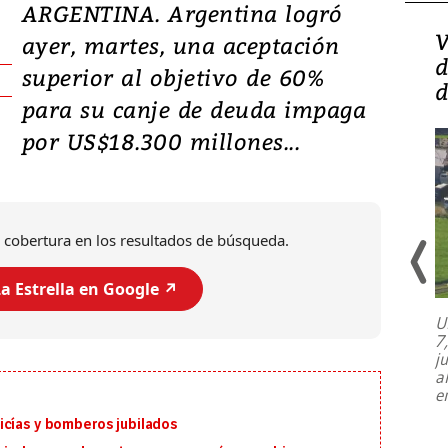
ARGENTINA. Argentina logró
Isidro Carbonell,
V
ayer, martes, una aceptación
director de la Lotería:
d
superior al objetivo de 60%
‘Vamos a ser más
d
para su canje de deuda impaga
transparentes, tengan fe
por US$18.300 millones...
 cobertura en los resultados de búsqueda.
a Estrella en Google ↗️
U
7
El director de la Lotería Nacional de
j
Beneficencia habla de la lotería
a
clandestina, auditorías internas y su
e
plan para modernizar la institución
icías y bomberos jubilados