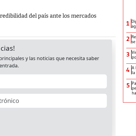
redibilidad del país ante los mercados
Di
1
ag
Re
2
se
Vi
3
po
A 
4
la
Pa
5
pe
ha