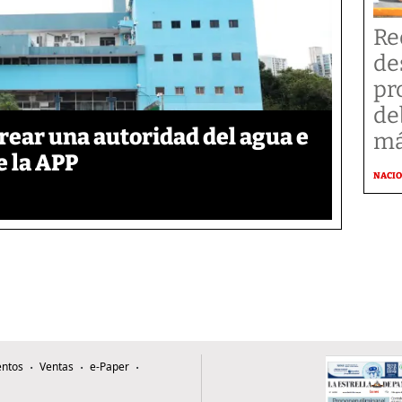
Re
de
pr
de
rear una autoridad del agua e
má
e la APP
NACI
ntos
Ventas
e-Paper