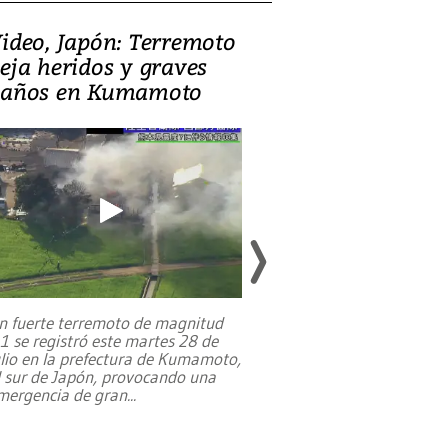
ideo, Japón: Terremoto
Israel regala 
eja heridos y graves
nueva embaja
años en Kumamoto
Jerusalén sob
familias pales
n fuerte terremoto de magnitud
,1 se registró este martes 28 de
Estados Unidos ha a
ulio en la prefectura de Kumamoto,
un dólar y durante 9
l sur de Japón, provocando una
el terreno para su 
mergencia de gran
...
en Jerusalén Oeste, 
perteneció hasta
...