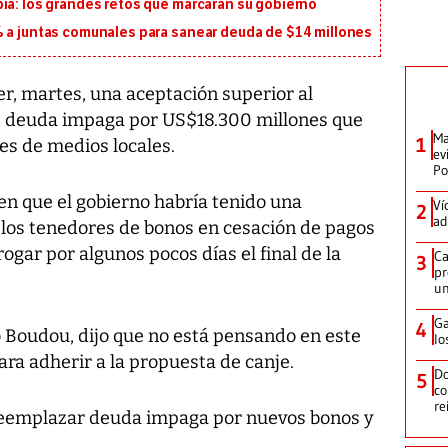
ia: los grandes retos que marcarán su gobierno
% a juntas comunales para sanear deuda de $14 millones
, martes, una aceptación superior al
de deuda impaga por US$18.300 millones que
Ma
1
es de medios locales.
ev
Po
en que el gobierno habría tenido una
Ví
2
ad
los tenedores de bonos en cesación de pagos
ogar por algunos pocos días el final de la
Ca
3
pr
un
Ga
4
 Boudou, dijo que no está pensando en este
lo
ra adherir a la propuesta de canje.
Do
5
co
re
reemplazar deuda impaga por nuevos bonos y