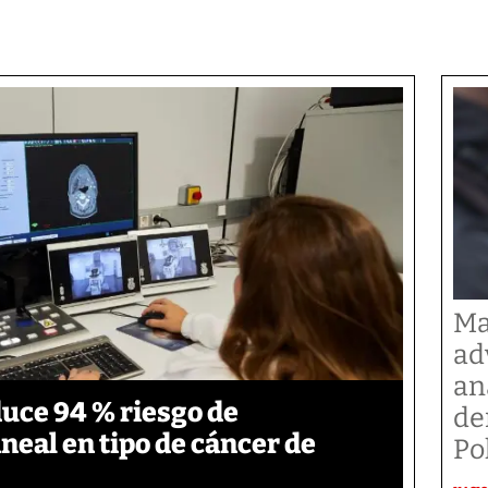
Ma
ad
an
duce 94 % riesgo de
de
neal en tipo de cáncer de
Po