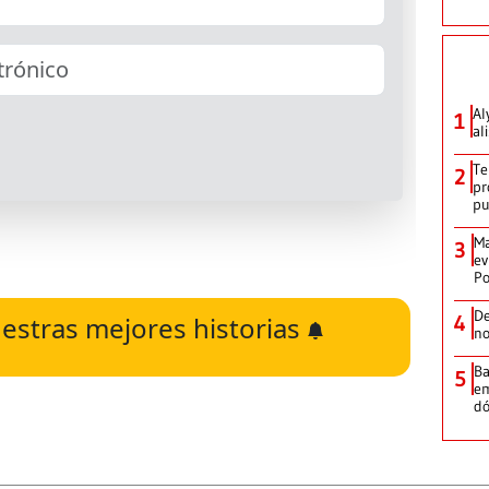
Al
1
al
Te
2
pr
p
Ma
3
ev
Po
De
estras mejores historias
4
no
Ba
5
em
dó