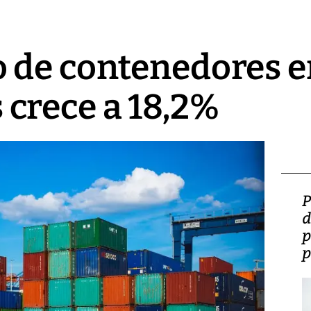
 de contenedores e
crece a 18,2%
Video: Lula lanza su
P
candidatura con
d
promesas de inversión
p
en defensa, educación y
p
tierras raras