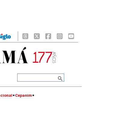
cional
Cepanim