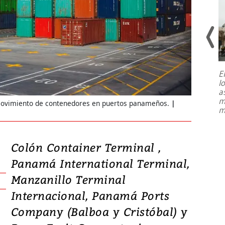
E
l
Entre recuerdos y escuetas
a
referencias hacia sus adversarios, el
m
movimiento de contenedores en puertos panameños.
presidente de Brasil, Luiz Inácio Lula
m
da Silva, oficializó este domingo su
candidatura
...
Colón Container Terminal ,
Panamá International Terminal,
Manzanillo Terminal
Internacional, Panamá Ports
Company (Balboa y Cristóbal) y