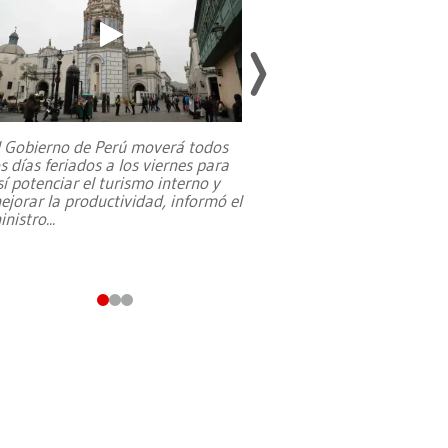
l Gobierno de Perú moverá todos
os días feriados a los viernes para
La exmagistrada co
sí potenciar el turismo interno y
sobre el rol de contr
ejorar la productividad, informó el
periodismo, el derech
inistro
...
reformas constitucio
desafíos de nuevas t