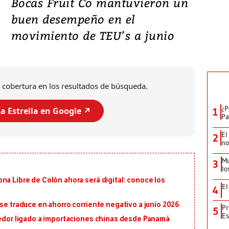
Bocas Fruit Co mantuvieron un
buen desempeño en el
movimiento de TEU’s a junio
 cobertura en los resultados de búsqueda.
¿P
a Estrella en Google ↗️
1
Pa
El
2
no
Mu
3
lo
na Libre de Colón ahora será digital: conoce los
El
4
 se traduce en ahorro corriente negativo a junio 2026
Pr
5
Es
eedor ligado a importaciones chinas desde Panamá