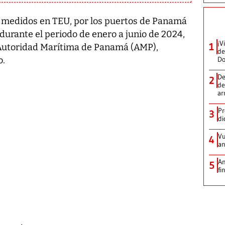
 medidos en TEU, por los puertos de Panamá
durante el periodo de enero a junio de 2024,
¡V
1
 Autoridad Marítima de Panamá (AMP),
de
D
o.
De
2
de
ar
Pr
3
di
Vu
4
an
An
5
fi