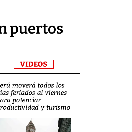
n puertos
VIDEOS
erú moverá todos los
Video, Catalin
ías feriados al viernes
‘Si la gente el
ara potenciar
criminales, la
roductividad y turismo
sociedades de
suicidarse’