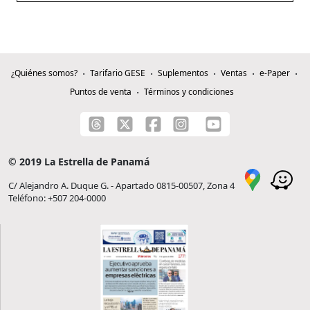
¿Quiénes somos?
Tarifario GESE
Suplementos
Ventas
e-Paper
Puntos de venta
Términos y condiciones
© 2019 La Estrella de Panamá
C/ Alejandro A. Duque G. - Apartado 0815-00507, Zona 4
Teléfono: +507 204-0000