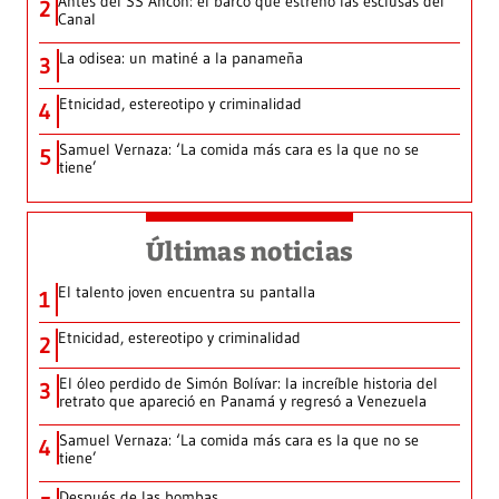
Antes del SS Ancon: el barco que estrenó las esclusas del
2
Canal
La odisea: un matiné a la panameña
3
Etnicidad, estereotipo y criminalidad
4
Samuel Vernaza: ‘La comida más cara es la que no se
5
tiene’
Últimas noticias
El talento joven encuentra su pantalla​
1
Etnicidad, estereotipo y criminalidad
2
El óleo perdido de Simón Bolívar: la increíble historia del
3
retrato que apareció en Panamá y regresó a Venezuela
Samuel Vernaza: ‘La comida más cara es la que no se
4
tiene’
Después de las bombas