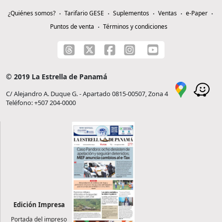
¿Quiénes somos?
Tarifario GESE
Suplementos
Ventas
e-Paper
Puntos de venta
Términos y condiciones
© 2019 La Estrella de Panamá
C/ Alejandro A. Duque G. - Apartado 0815-00507, Zona 4
Teléfono: +507 204-0000
Edición Impresa
Portada del impreso