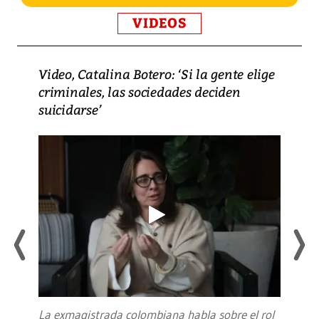
VIDEOS
Video, Catalina Botero: ‘Si la gente elige
criminales, las sociedades deciden
suicidarse’
La exmagistrada colombiana habla sobre el rol