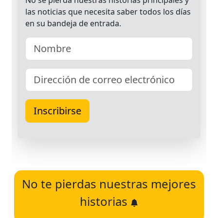
No te pierdas nuestras mejores
historias