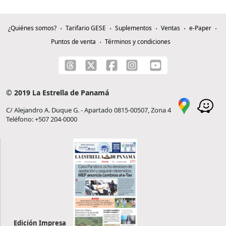
¿Quiénes somos?
Tarifario GESE
Suplementos
Ventas
e-Paper
Puntos de venta
Términos y condiciones
© 2019 La Estrella de Panamá
C/ Alejandro A. Duque G. - Apartado 0815-00507, Zona 4
Teléfono: +507 204-0000
Edición Impresa