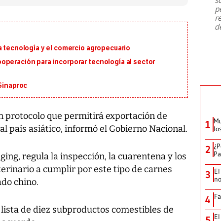
emergencia de gran
...
p
r
d
a tecnología y el comercio agropecuario
operación para incorporar tecnología al sector
 Sinaproc
 protocolo que permitirá exportación de
Mu
1
al país asiático, informó el Gobierno Nacional.
lo
¿P
2
Pa
iging, regula la inspección, la cuarentena y los
erinario a cumplir por este tipo de carnes
El
3
no
ado chino.
Fa
4
 lista de diez subproductos comestibles de
El
5