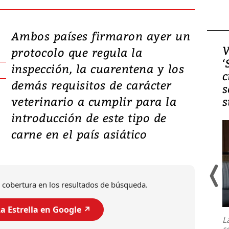
Ambos países firmaron ayer un
Video, Japón: Terremoto
V
protocolo que regula la
deja heridos y graves
‘
inspección, la cuarentena y los
daños en Kumamoto
c
demás requisitos de carácter
s
veterinario a cumplir para la
s
introducción de este tipo de
carne en el país asiático
 cobertura en los resultados de búsqueda.
Un fuerte terremoto de magnitud
7,1 se registró este martes 28 de
a Estrella en Google ↗️
julio en la prefectura de Kumamoto,
L
al sur de Japón, provocando una
s