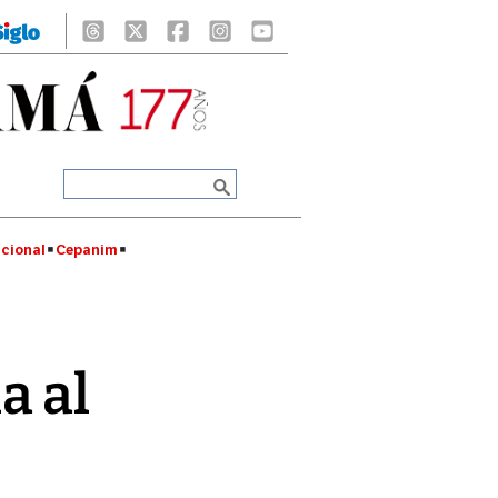
cional
Cepanim
a al