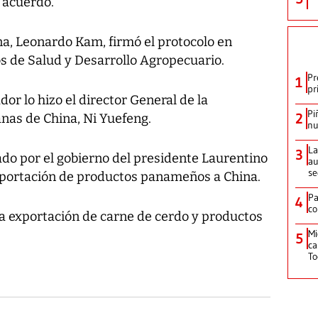
l acuerdo.
a, Leonardo Kam, firmó el protocolo en
os de Salud y Desarrollo Agropecuario.
Pr
1
pr
or lo hizo el director General de la
Pi
2
nas de China, Ni Yuefeng.
nu
La
3
ado por el gobierno del presidente Laurentino
au
se
 exportación de productos panameños a China.
Pa
4
co
a exportación de carne de cerdo y productos
Mi
5
ca
T