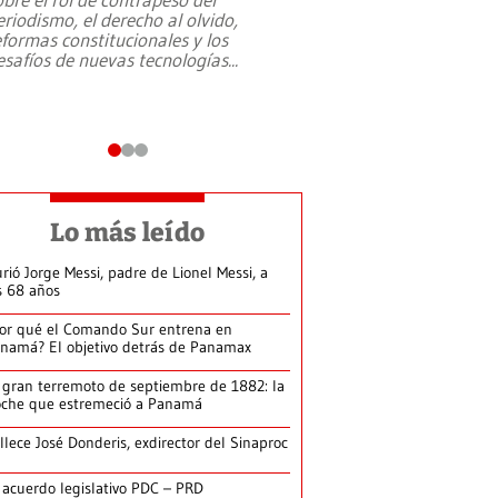
eriodismo, el derecho al olvido,
presidente de Brasil,
eformas constitucionales y los
da Silva, oficializó 
esafíos de nuevas tecnologías
...
candidatura
...
Lo más leído
rió Jorge Messi, padre de Lionel Messi, a
s 68 años
or qué el Comando Sur entrena en
namá? El objetivo detrás de Panamax
 gran terremoto de septiembre de 1882: la
che que estremeció a Panamá
llece José Donderis, exdirector del Sinaproc
 acuerdo legislativo PDC – PRD