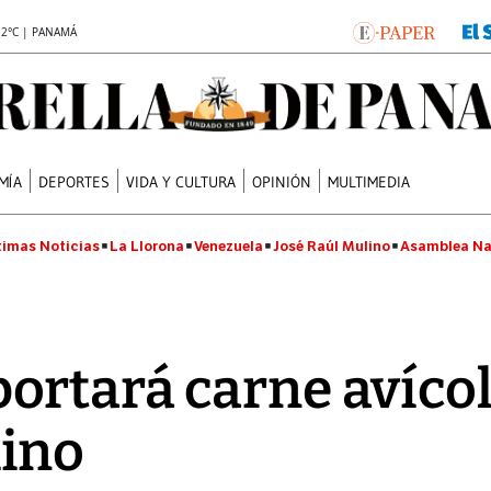
.2°C | PANAMÁ
MÍA
DEPORTES
VIDA Y CULTURA
OPINIÓN
MULTIMEDIA
timas Noticias
La Llorona
Venezuela
José Raúl Mulino
Asamblea Na
rtará carne avícol
ino