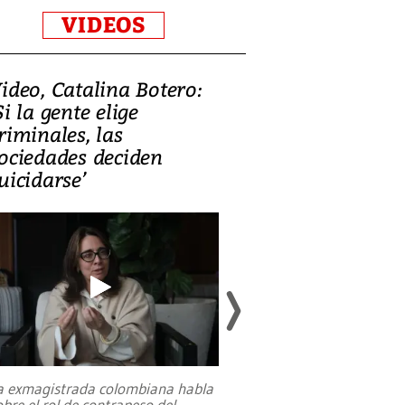
VIDEOS
ideo, Catalina Botero:
Video: Lula la
Si la gente elige
candidatura 
riminales, las
promesas de i
ociedades deciden
en defensa, ed
uicidarse’
tierras raras
a exmagistrada colombiana habla
Entre recuerdos y es
obre el rol de contrapeso del
referencias hacia sus