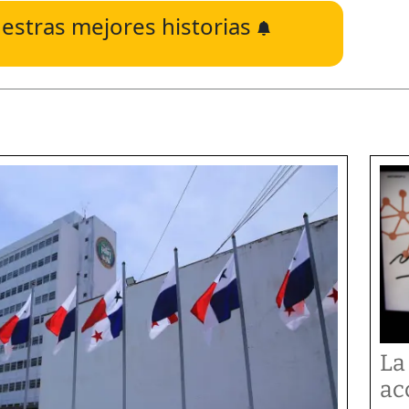
estras mejores historias
La
ac