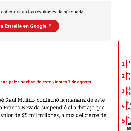
 cobertura en los resultados de búsqueda.
a Estrella en Google ↗️
Fa
1
Mu
2
lo
principales hechos de este viernes 7 de agosto
Mu
3
Mu
osé Raúl Mulino, confirmó la mañana de este
Pi
4
sa Franco Nevada suspendió el arbitraje que
es
lor de $5 mil millones, a raíz del cierre de
Or
5
ad
en