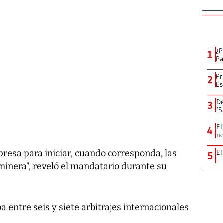
¿P
1
Pa
Pr
2
Es
De
3
‘S
El
4
no
El
resa para iniciar, cuando corresponda, las
5
inera”, reveló el mandatario durante su
entre seis y siete arbitrajes internacionales
.