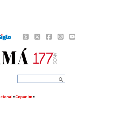
cional
Cepanim