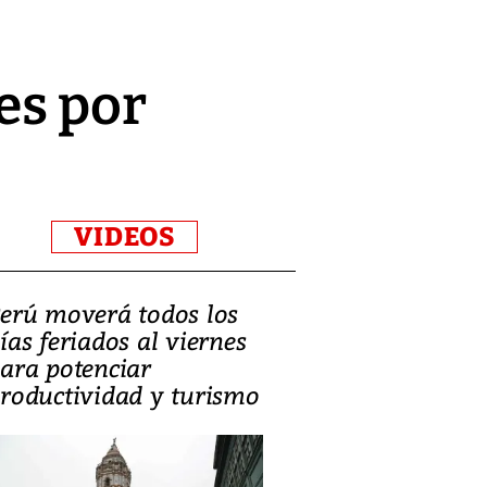
es por
VIDEOS
erú moverá todos los
Video, Catalin
ías feriados al viernes
‘Si la gente el
ara potenciar
criminales, la
roductividad y turismo
sociedades de
suicidarse’