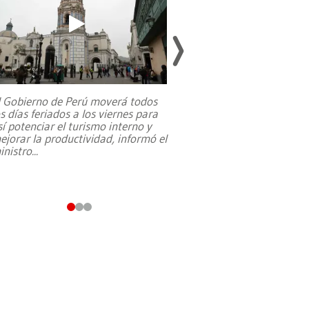
l Gobierno de Perú moverá todos
os días feriados a los viernes para
La exmagistrada co
sí potenciar el turismo interno y
sobre el rol de contr
ejorar la productividad, informó el
periodismo, el derech
inistro
...
reformas constitucio
desafíos de nuevas t