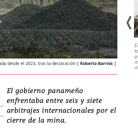
E
l
Entre recuerdos y escuetas
a
referencias hacia sus adversarios, el
m
a desde el 2023, tras la declaración
Roberto Barrios |
presidente de Brasil, Luiz Inácio Lula
m
da Silva, oficializó este domingo su
candidatura
...
El gobierno panameño
enfrentaba entre seis y siete
arbitrajes internacionales por el
cierre de la mina.