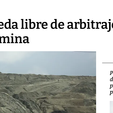
a libre de arbitraj
a mina
Video: Lula lanza su
P
candidatura con
d
promesas de inversión
p
en defensa, educación y
p
tierras raras