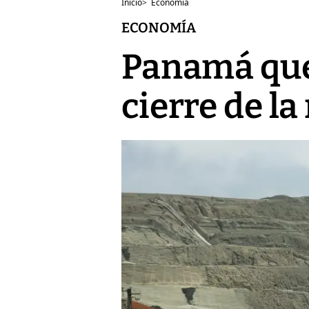
Inicio
>
Economía
ECONOMÍA
Panamá qued
cierre de l