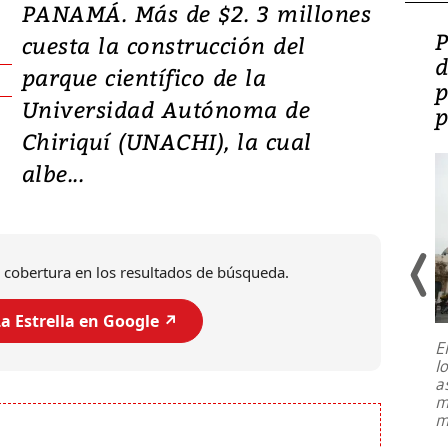
PANAMÁ. Más de $2. 3 millones
Video: Lula lanza su
P
cuesta la construcción del
candidatura con
d
parque científico de la
promesas de inversión
p
Universidad Autónoma de
en defensa, educación y
p
Chiriquí (UNACHI), la cual
tierras raras
albe...
 cobertura en los resultados de búsqueda.
a Estrella en Google ↗️
E
l
Entre recuerdos y escuetas
a
referencias hacia sus adversarios, el
m
presidente de Brasil, Luiz Inácio Lula
m
da Silva, oficializó este domingo su
candidatura
...