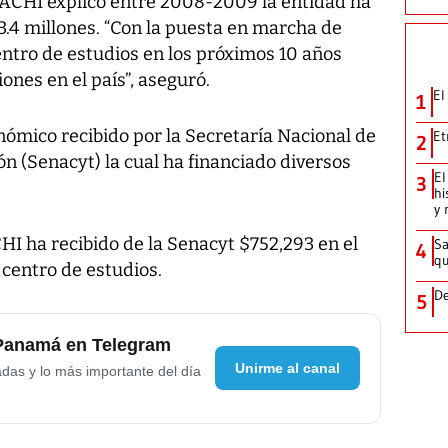
NACHI explicó entre 2008-2009 la entidad ha
$3.4 millones. “Con la puesta en marcha de
entro de estudios en los próximos 10 años
iones en el país”, aseguró.
El
1
ómico recibido por la Secretaría Nacional de
Et
2
ón (Senacyt) la cual ha financiado diversos
El
3
hi
y 
HI ha recibido de la Senacyt $752,293 en el
Sa
4
qu
 centro de estudios.
De
5
 Panamá en Telegram
Unirme al canal
adas y lo más importante del día