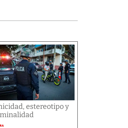
nicidad, estereotipo y
iminalidad
URA