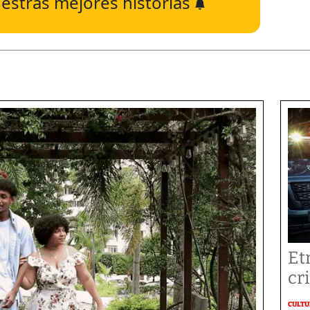
estras mejores historias
Et
cr
CULT