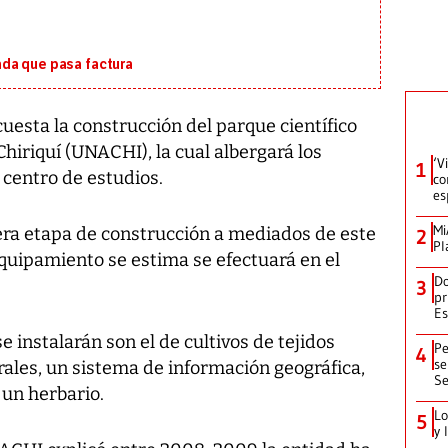
da que pasa factura
esta la construcción del parque científico
iriquí (UNACHI), la cual albergará los
‘V
1
 centro de estudios.
co
es
Mi
ra etapa de construcción a mediados de este
2
Pl
 equipamiento se estima se efectuará en el
Do
3
pr
Es
e instalarán son el de cultivos de tejidos
Pe
4
se
rales, un sistema de información geográfica,
Se
 un herbario.
Lo
5
y 