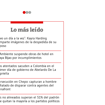
Lo más leído
ivo un día a la vez’: Kayra Harding
mparte imágenes de la despedida de su
poso
Ambiente suspende obras de hotel en
aya Bijao por incumplimientos
s atentados sacuden a Colombia en el
imer día de gobierno de Abelardo De La
priella
rsecución en Chepo: capturan a hombre
ñalado de disparar contra agentes del
nafront
s no alineados superan el 51% del padrón
le quitan la mayoría a los partidos políticos