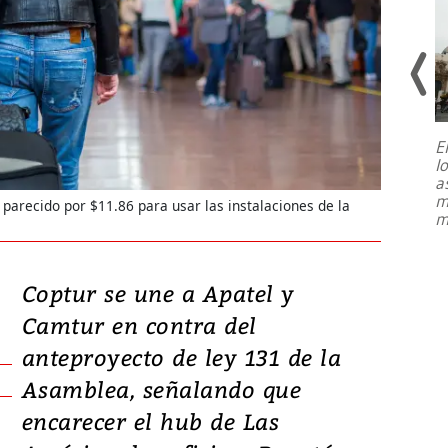
E
l
Entre recuerdos y escuetas
a
referencias hacia sus adversarios, el
m
 parecido por $11.86 para usar las instalaciones de la
presidente de Brasil, Luiz Inácio Lula
m
da Silva, oficializó este domingo su
candidatura
...
Coptur se une a Apatel y
Camtur en contra del
anteproyecto de ley 131 de la
Asamblea, señalando que
encarecer el hub de Las