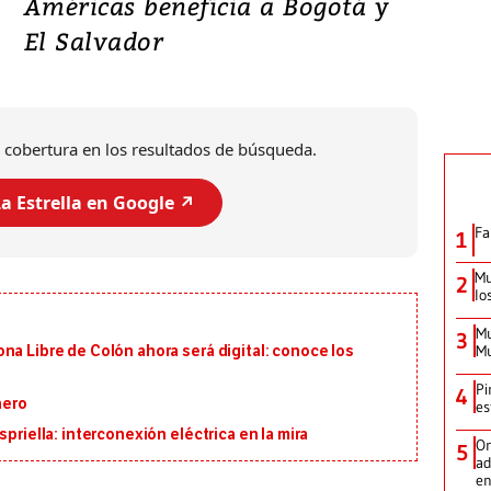
Américas beneficia a Bogotá y
El Salvador
 cobertura en los resultados de búsqueda.
a Estrella en Google ↗️
Fa
1
Mu
2
lo
Mu
3
Mu
na Libre de Colón ahora será digital: conoce los
Pi
4
nero
es
priella: interconexión eléctrica en la mira
Or
5
ad
en