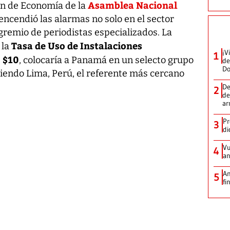
Asamblea Nacional
ión de Economía de la
 encendió las alarmas no solo en el sector
gremio de periodistas especializados. La
Tasa de Uso de Instalaciones
 la
¡V
1
$10
e
, colocaría a Panamá en un selecto grupo
de
D
siendo Lima, Perú, el referente más cercano
De
2
de
ar
Pr
3
di
Vu
4
an
An
5
fi