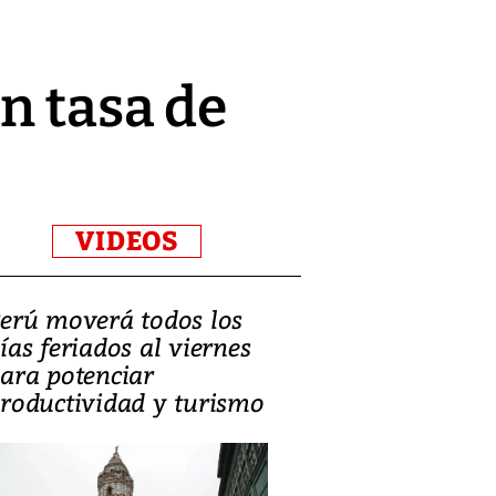
n tasa de
VIDEOS
erú moverá todos los
Video, Catalin
ías feriados al viernes
‘Si la gente el
ara potenciar
criminales, la
roductividad y turismo
sociedades de
suicidarse’