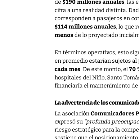
$190 millones anuales
de
, las
cifra a una realidad distinta. Da
corresponden a pasajeros en cone
$114 millones anuales
, lo que
menos
de lo proyectado inicial
En términos operativos, esto si
en promedio estarían sujetos al
cada mes
70
. De este monto, el
hospitales del Niño, Santo Tomás
financiaría el mantenimiento de
La advertencia de los comunicad
Comunicadores P
La asociación
expresó su
“profunda preocupac
riesgo estratégico para la compe
sostiene que el posicionamiento