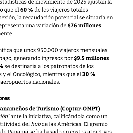
 estadísticas de movimiento de 2025 ajustan la
60 %
do que el
de los viajeros totales
xión, la recaudación potencial se situaría en
$76 millones
 representa una variación de
mente.
gnifica que unos 950,000 viajeros mensuales
$9.5 millones
 pago, generando ingresos por
 %
se destinaría a los patronatos de los
30 %
 y el Oncológico, mientras que el
 aeropuertos nacionales.
ores
anameños de Turismo (Coptur-OMPT)
ión”
ante la iniciativa, calificándola como un
titividad del
hub
de las Américas. El gremio
 de Panamá se ha basado en costos atractivos