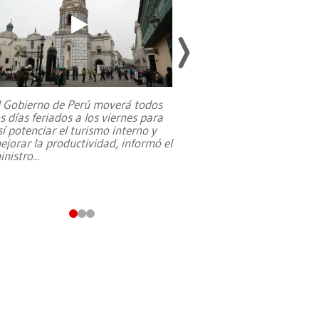
l Gobierno de Perú moverá todos
os días feriados a los viernes para
La exmagistrada co
sí potenciar el turismo interno y
sobre el rol de contr
ejorar la productividad, informó el
periodismo, el derech
inistro
...
reformas constitucio
desafíos de nuevas t