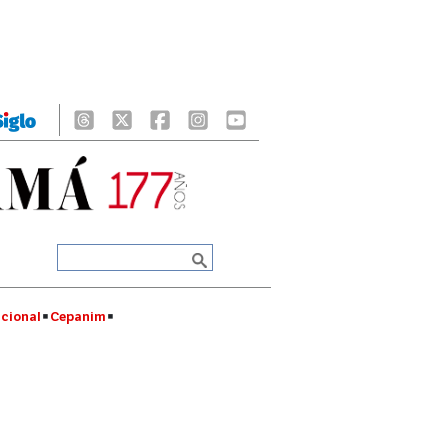
cional
Cepanim