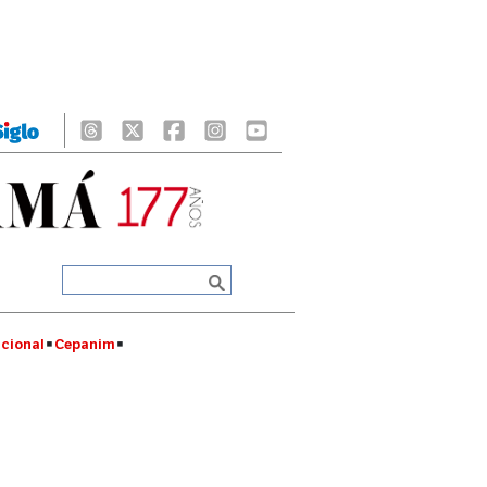
cional
Cepanim