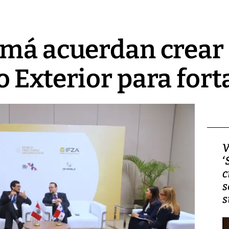
amá acuerdan crear
 Exterior para fort
Video, Japón: Terremoto
V
deja heridos y graves
‘
daños en Kumamoto
c
s
s