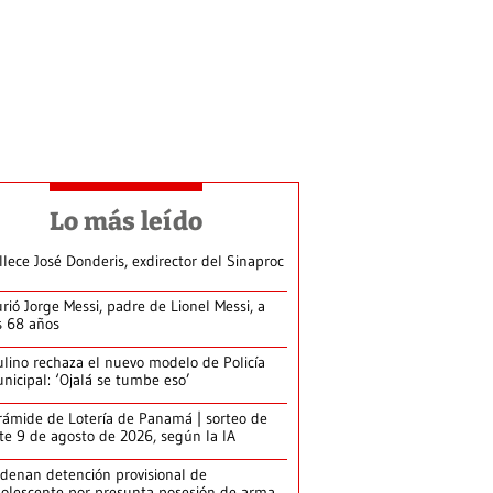
Lo más leído
llece José Donderis, exdirector del Sinaproc
rió Jorge Messi, padre de Lionel Messi, a
s 68 años
lino rechaza el nuevo modelo de Policía
nicipal: ‘Ojalá se tumbe eso’
rámide de Lotería de Panamá | sorteo de
te 9 de agosto de 2026, según la IA
denan detención provisional de
olescente por presunta posesión de arma