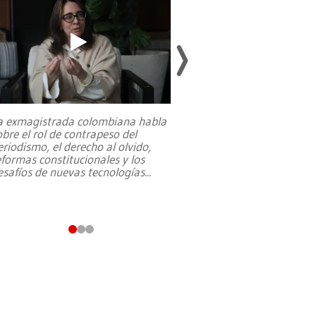
a exmagistrada colombiana habla
Entre recuerdos y es
obre el rol de contrapeso del
referencias hacia sus
eriodismo, el derecho al olvido,
presidente de Brasil,
eformas constitucionales y los
da Silva, oficializó 
esafíos de nuevas tecnologías
...
candidatura
...