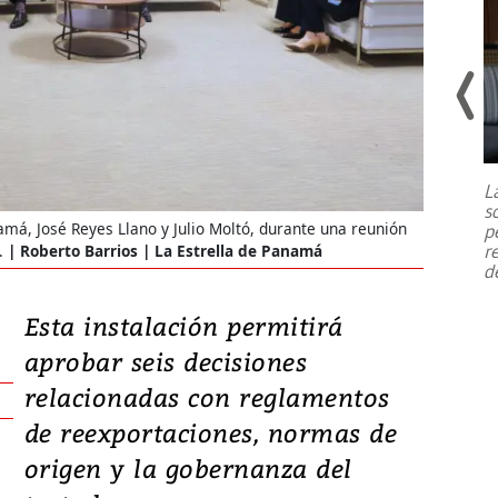
Un fuerte terremoto de magnitud
7,1 se registró este martes 28 de
julio en la prefectura de Kumamoto,
L
al sur de Japón, provocando una
s
emergencia de gran
...
má, José Reyes Llano y Julio Moltó, durante una reunión
p
r
s.
Roberto Barrios | La Estrella de Panamá
d
Esta instalación permitirá
aprobar seis decisiones
relacionadas con reglamentos
de reexportaciones, normas de
origen y la gobernanza del