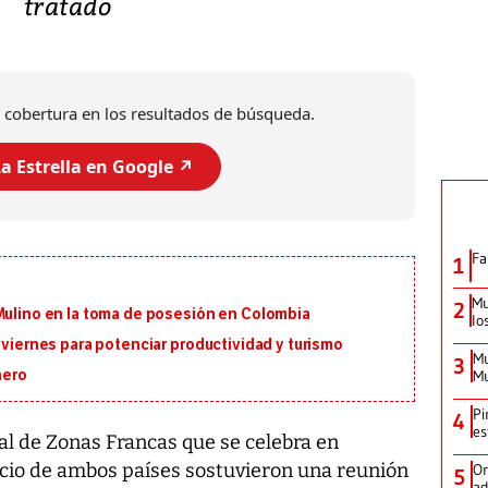
tratado
 cobertura en los resultados de búsqueda.
a Estrella en Google ↗️
Fa
1
Mu
2
 Mulino en la toma de posesión en Colombia
lo
 viernes para potenciar productividad y turismo
Mu
3
Mu
nero
Pi
4
es
l de Zonas Francas que se celebra en
cio de ambos países sostuvieron una reunión
Or
5
ad