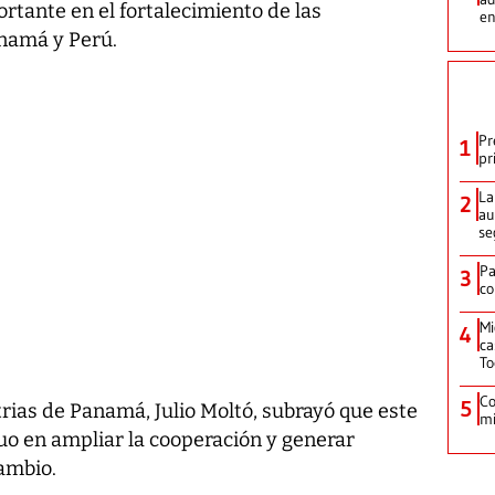
rtante en el fortalecimiento de las
en
anamá y Perú.
Pr
1
pr
La
2
au
se
Pa
3
co
Mi
4
ca
T
Co
5
rias de Panamá, Julio Moltó, subrayó que este
mi
uo en ampliar la cooperación y generar
ambio.