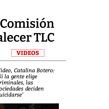
 Comisión
alecer TLC
VIDEOS
ideo, Catalina Botero:
Video: Lula la
Si la gente elige
candidatura 
riminales, las
promesas de i
ociedades deciden
en defensa, ed
uicidarse’
tierras raras