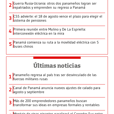
Guerra Rusia-Ucrania: otros dos panameños logran ser
2
repatriados y emprenden su regreso a Panamá
CSS advierte: el 18 de agosto vence el plazo para elegir el
3
sistema de pensiones
Primera reunión entre Mulino y De La Espriella:
4
interconexión eléctrica en la mira
Panamá comienza su ruta a la movilidad eléctrica con 5
5
buses chinos
Últimas noticias
Panameño regresa al país tras ser desvinculado de las
1
fuerzas militares rusas
Canal de Panamá anuncia nuevos ajustes de calado para
2
agosto y septiembre
Más de 200 emprendedores panameños buscan
3
transformar sus ideas en empresas formales y rentables
Montaje de vigas gigantes paralizará el Corredor Sur entre