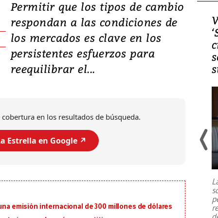
Permitir que los tipos de cambio
Video, Japón: Terremoto
V
respondan a las condiciones de
deja heridos y graves
‘
los mercados es clave en los
daños en Kumamoto
c
persistentes esfuerzos para
s
reequilibrar el...
s
 cobertura en los resultados de búsqueda.
a Estrella en Google ↗️
Un fuerte terremoto de magnitud
7,1 se registró este martes 28 de
julio en la prefectura de Kumamoto,
L
al sur de Japón, provocando una
s
emergencia de gran
...
p
 una emisión internacional de 300 millones de dólares
r
d