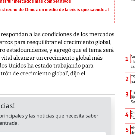
onstruir mercados más competitivos
 estrecho de Ormuz en medio de la crisis que sacude al
o respondan a las condiciones de los mercados
erzos para reequilibrar el crecimiento global,
oro estadounidense, y agregó que el tema será
Au
s vital alcanzar un crecimiento global más
1
al
dos Unidos ha estado trabajando para
Es
trón de crecimiento global’, dijo el
CS
2
pa
‘T
3
Ri
Sa
On
4
°C
Ab
5
de