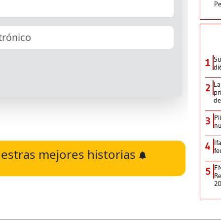
Pe
Su
1
di
La
2
pr
de
Pi
3
nu
If
4
estras mejores historias
fe
EN
5
Re
2