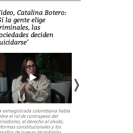
ideo, Catalina Botero:
Video: Lula la
Si la gente elige
candidatura 
riminales, las
promesas de i
ociedades deciden
en defensa, ed
uicidarse’
tierras raras
a exmagistrada colombiana habla
Entre recuerdos y es
obre el rol de contrapeso del
referencias hacia sus
eriodismo, el derecho al olvido,
presidente de Brasil,
eformas constitucionales y los
da Silva, oficializó 
esafíos de nuevas tecnologías
...
candidatura
...