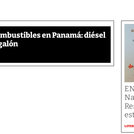
ombustibles en Panamá: diésel
galón
EN
Na
Re
es
LOTER