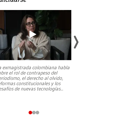
a exmagistrada colombiana habla
Entre recuerdos y es
obre el rol de contrapeso del
referencias hacia sus
eriodismo, el derecho al olvido,
presidente de Brasil,
eformas constitucionales y los
da Silva, oficializó 
esafíos de nuevas tecnologías
...
candidatura
...