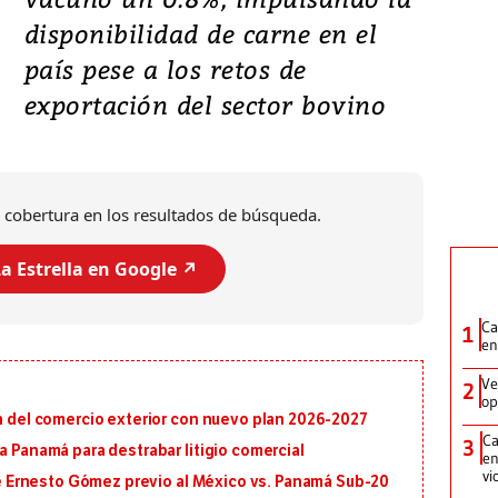
disponibilidad de carne en el
país pese a los retos de
exportación del sector bovino
 cobertura en los resultados de búsqueda.
a Estrella en Google ↗️
Ca
1
en
Ve
2
op
ón del comercio exterior con nuevo plan 2026-2027
Ca
3
a Panamá para destrabar litigio comercial
en
vi
 de Ernesto Gómez previo al México vs. Panamá Sub-20