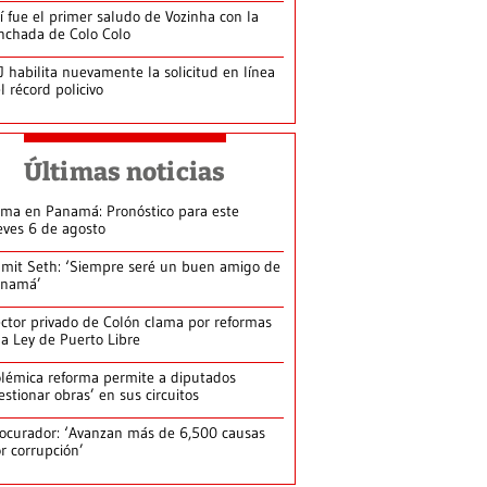
í fue el primer saludo de Vozinha con la
nchada de Colo Colo
J habilita nuevamente la solicitud en línea
l récord policivo
Últimas noticias
ima en Panamá: Pronóstico para este
eves 6 de agosto
mit Seth: ‘Siempre seré un buen amigo de
anamá’
ctor privado de Colón clama por reformas
la Ley de Puerto Libre
lémica reforma permite a diputados
estionar obras’ en sus circuitos
ocurador: ‘Avanzan más de 6,500 causas
r corrupción’