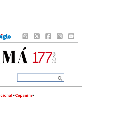
cional
Cepanim