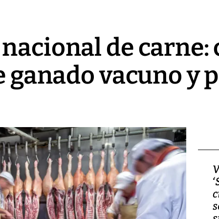
nacional de carne: 
de ganado vacuno y 
Video, Japón: Terremoto
V
deja heridos y graves
‘
daños en Kumamoto
c
s
s