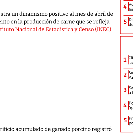
As
4
hi
stra un dinamismo positivo al mes de abril de
DI
5
nto en la producción de carne que se refleja
de
tituto Nacional de Estadística y Censo (INEC).
Cl
1
ju
Su
2
P
Se
3
a 
Po
4
‘g
Pr
5
po
crificio acumulado de ganado porcino registró