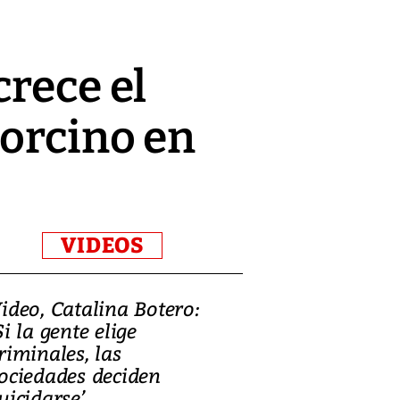
crece el
porcino en
VIDEOS
ideo, Catalina Botero:
Video: Lula la
Si la gente elige
candidatura 
riminales, las
promesas de i
ociedades deciden
en defensa, ed
uicidarse’
tierras raras