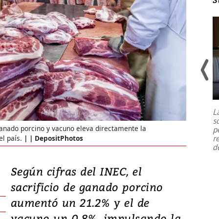
Un fuerte terremoto de magnitud
7,1 se registró este martes 28 de
julio en la prefectura de Kumamoto,
L
al sur de Japón, provocando una
s
emergencia de gran
...
 ganado porcino y vacuno eleva directamente la
p
r
l país.
| DepositPhotos
d
Según cifras del INEC, el
sacrificio de ganado porcino
aumentó un 21.2% y el de
vacuno un 0.8%, impulsando la