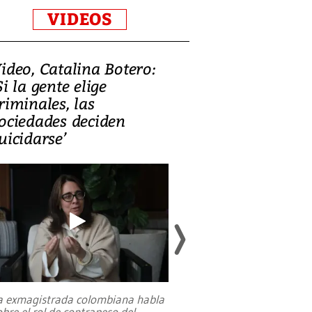
VIDEOS
ideo, Catalina Botero:
Video: Lula la
Si la gente elige
candidatura 
riminales, las
promesas de i
ociedades deciden
en defensa, ed
uicidarse’
tierras raras
a exmagistrada colombiana habla
Entre recuerdos y es
obre el rol de contrapeso del
referencias hacia sus