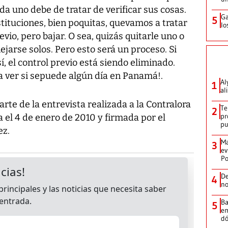
da uno debe de tratar de verificar sus cosas.
Ga
5
tituciones, bien poquitas, quevamos a tratar
lo
evio, pero bajar. O sea, quizás quitarle uno o
ejarse solos. Pero esto será un proceso. Si
, el control previo está siendo eliminado.
a ver si sepuede algún día en Panamá!.
Al
1
al
arte de la entrevista realizada a la Contralora
Te
2
pr
da el 4 de enero de 2010 y firmada por el
p
ez.
Ma
3
ev
Po
De
4
no
Ba
5
em
dó