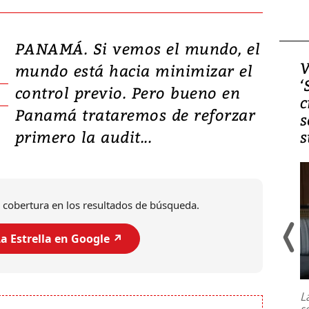
PANAMÁ. Si vemos el mundo, el
Video, Japón: Terremoto
V
mundo está hacia minimizar el
deja heridos y graves
‘
control previo. Pero bueno en
daños en Kumamoto
c
Panamá trataremos de reforzar
s
primero la audit...
s
 cobertura en los resultados de búsqueda.
a Estrella en Google ↗️
Un fuerte terremoto de magnitud
7,1 se registró este martes 28 de
julio en la prefectura de Kumamoto,
L
al sur de Japón, provocando una
s