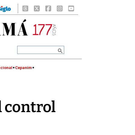
cional
Cepanim
 control