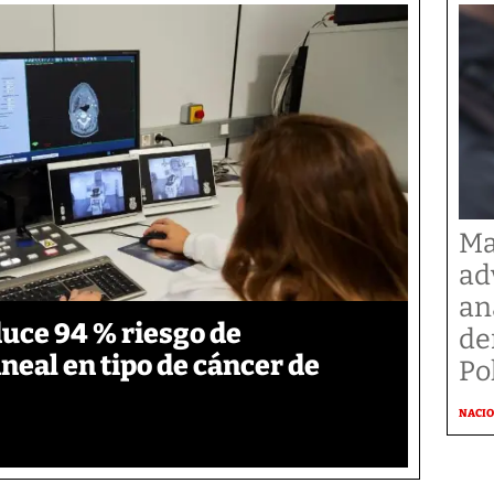
Ma
ad
an
duce 94 % riesgo de
de
neal en tipo de cáncer de
Po
NACI