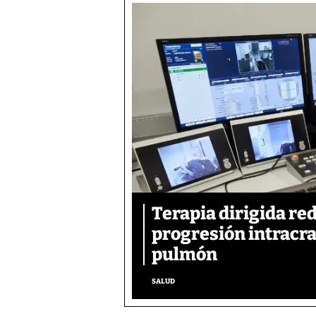
Terapia dirigida re
progresión intracra
pulmón
SALUD