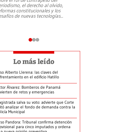
eriodismo, el derecho al olvido,
presidente de Brasil,
eformas constitucionales y los
da Silva, oficializó 
esafíos de nuevas tecnologías
...
candidatura
...
Lo más leído
so Alberto Llerena: las claves del
frentamiento en el edificio Hatillo
ctor Álvarez: Bomberos de Panamá
vierten de retos y emergencias
gistrada salva su voto: advierte que Corte
itó analizar el fondo de demanda contra la
licía Municipal
so Pandora: Tribunal confirma detención
ovisional para cinco imputados y ordena
a nueva prisión preventiva