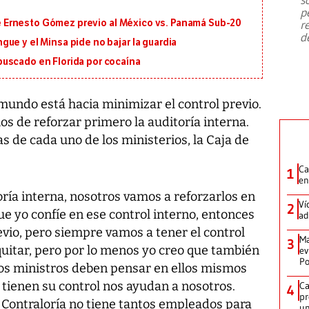
emergencia de gran
...
p
 de Ernesto Gómez previo al México vs. Panamá Sub-20
r
d
ue y el Minsa pide no bajar la guardia
uscado en Florida por cocaína
undo está hacia minimizar el control previo.
 de reforzar primero la auditoría interna.
as de cada uno de los ministerios, la Caja de
Ca
1
en
oría interna, nosotros vamos a reforzarlos en
Ví
2
ue yo confíe en ese control interno, entonces
ad
vio, pero siempre vamos a tener el control
Ma
3
 quitar, pero por lo menos yo creo que también
ev
Po
 los ministros deben pensar en ellos mismos
s tienen su control nos ayudan a nosotros.
Ca
4
pr
a Contraloría no tiene tantos empleados para
un