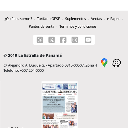
¿Quiénes somos?
Tarifario GESE
Suplementos
Ventas
e-Paper
Puntos de venta
Términos y condiciones
© 2019 La Estrella de Panamá
C/ Alejandro A. Duque G. - Apartado 0815-00507, Zona 4
Teléfono: +507 204-0000