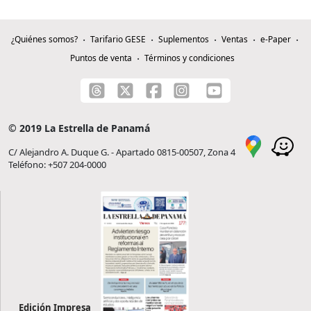
¿Quiénes somos?
Tarifario GESE
Suplementos
Ventas
e-Paper
Puntos de venta
Términos y condiciones
© 2019 La Estrella de Panamá
C/ Alejandro A. Duque G. - Apartado 0815-00507, Zona 4
Teléfono: +507 204-0000
Edición Impresa