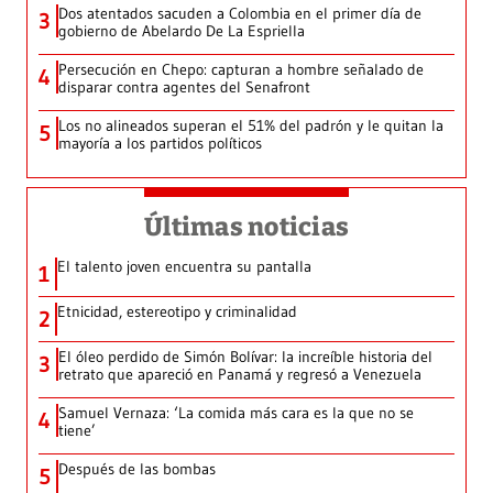
Dos atentados sacuden a Colombia en el primer día de
3
gobierno de Abelardo De La Espriella
Persecución en Chepo: capturan a hombre señalado de
4
disparar contra agentes del Senafront
Los no alineados superan el 51% del padrón y le quitan la
5
mayoría a los partidos políticos
Últimas noticias
El talento joven encuentra su pantalla​
1
Etnicidad, estereotipo y criminalidad
2
El óleo perdido de Simón Bolívar: la increíble historia del
3
retrato que apareció en Panamá y regresó a Venezuela
Samuel Vernaza: ‘La comida más cara es la que no se
4
tiene’
Después de las bombas
5