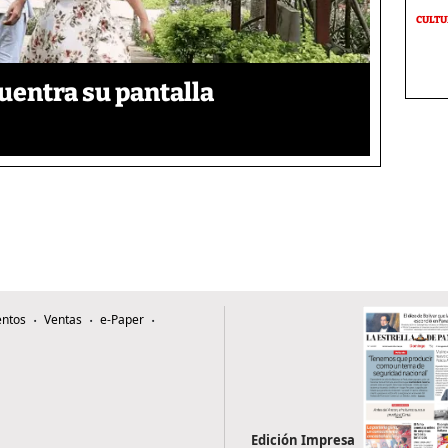
CULT
uentra su pantalla​
ntos
Ventas
e-Paper
Edición Impresa