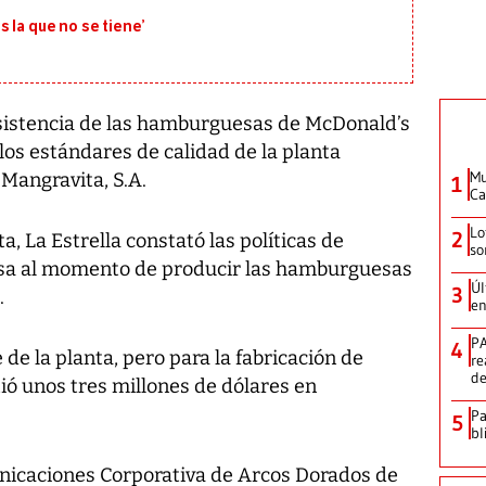
 la que no se tiene’
nsistencia de las hamburguesas de McDonald’s
os estándares de calidad de la planta
Mu
Mangravita, S.A.
1
Ca
Lo
2
a, La Estrella constató las políticas de
so
esa al momento de producir las hamburguesas
Úl
3
.
en
PA
4
 de la planta, pero para la fabricación de
re
d
ó unos tres millones de dólares en
Pa
5
bl
nicaciones Corporativa de Arcos Dorados de