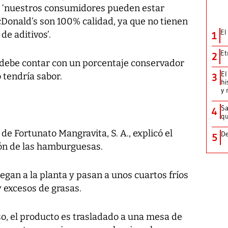
e ‘nuestros consumidores pueden estar
Donald’s son 100% calidad, ya que no tienen
El
de aditivos’.
1
Et
2
 debe contar con un porcentaje conservador
El
o tendría sabor.
3
hi
y 
Sa
4
qu
r de Fortunato Mangravita, S. A., explicó el
De
5
ión de las hamburguesas.
legan a la planta y pasan a unos cuartos fríos
 excesos de grasas.
o, el producto es trasladado a una mesa de