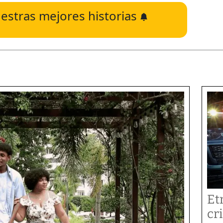
estras mejores historias
Et
cr