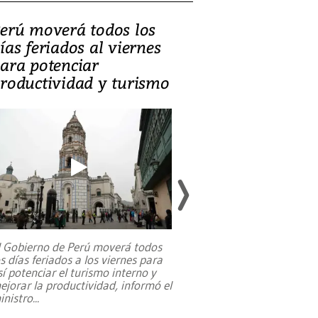
erú moverá todos los
Video, Catalin
ías feriados al viernes
‘Si la gente el
ara potenciar
criminales, la
roductividad y turismo
sociedades de
suicidarse’
l Gobierno de Perú moverá todos
os días feriados a los viernes para
La exmagistrada co
sí potenciar el turismo interno y
sobre el rol de contr
ejorar la productividad, informó el
periodismo, el derech
inistro
...
reformas constitucio
desafíos de nuevas t