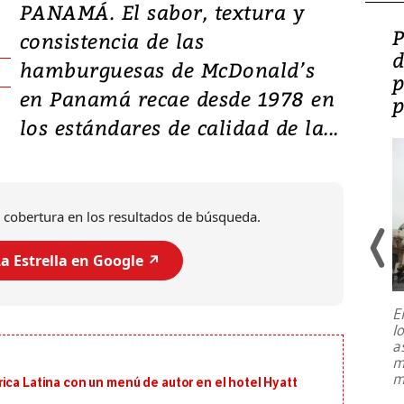
PANAMÁ. El sabor, textura y
Video: Lula lanza su
P
consistencia de las
candidatura con
d
hamburguesas de McDonald’s
promesas de inversión
p
en Panamá recae desde 1978 en
en defensa, educación y
p
los estándares de calidad de la...
tierras raras
 cobertura en los resultados de búsqueda.
a Estrella en Google ↗️
E
l
Entre recuerdos y escuetas
a
referencias hacia sus adversarios, el
m
presidente de Brasil, Luiz Inácio Lula
m
ica Latina con un menú de autor en el hotel Hyatt
da Silva, oficializó este domingo su
candidatura
...