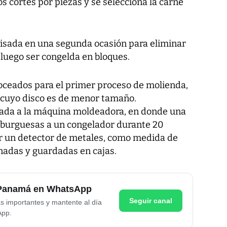
s cortes por piezas y se selecciona la carne
isada en una segunda ocasión para eliminar
 luego ser congelda en bloques.
oceados para el primer proceso de molienda,
 cuyo disco es de menor tamaño.
iada a la máquina moldeadora, en donde una
mburguesas a un congelador durante 20
por un detector de metales, como medida de
onadas y guardadas en cajas.
e Panamá en WhatsApp
Seguir canal
as importantes y mantente al día
App.